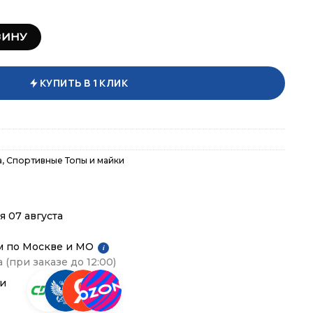
тивное бра 9W08.331.2
ЗИНУ
КУПИТЬ В 1 КЛИК
а
,
Спортивные Топы и майки
я 07 августа
м по Москве и МО
i
 (при заказе до 12:00)
ии