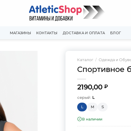
МАГАЗИНЫ
КОНТАКТЫ
ДОСТАВКА И ОПЛАТА
БЛОГ
Каталог
/
Одежда и Обув
Cпортивное б
Добавить
в
Вишлист
2190,00
₽
серый:
L
L
M
S
В наличии
серый