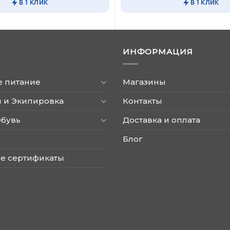
В 1 КЛИК
В 1 КЛИК
несколько
вариаций.
Опции
можно
ИНФОРМАЦИЯ
выбрать
на
странице
е питание
Магазины
товара.
 и Экипировка
Контакты
Обувь
Доставка и оплата
Блог
е сертификаты