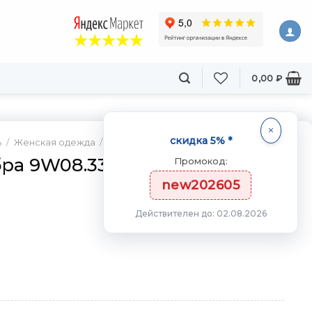
0,00
₽
скидка 5% *
ь
/
Женская одежда
/
Спортивные Топы и майки
ра 9W08.331.2
Промокод:
new202605
Действителен до: 02.08.2026