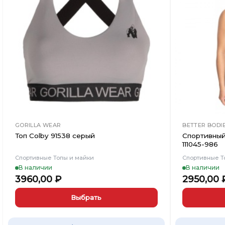
Вишлист
GORILLA WEAR
BETTER BODI
Топ Colby 91538 серый
Спортивный
111045-986
Спортивные Топы и майки
Спортивные Т
В наличии
В наличии
3960,00
₽
2950,00
Выбрать
Этот
Этот
товар
товар