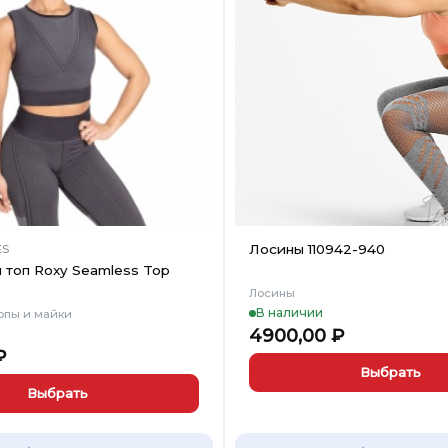
Вишлист
Лосины 110942-940
ES
 топ Roxy Seamless Top
Лосины
В наличии
опы и майки
4900,00
₽
₽
Выбрать
Выбрать
Этот
товар
имеет