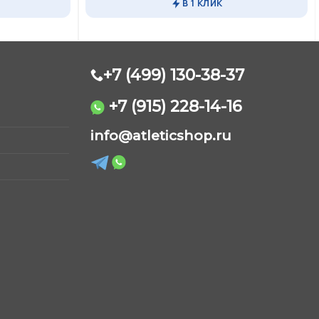
В 1 КЛИК
несколько
вариаций.
Опции
можно
выбрать
+7 (499) 130-38-37
на
странице
+7 (915) 228-14-16
товара.
AtleticShop
info@atleticshop.ru
Обычно отвечаем быстро
WhatsApp
Telegram