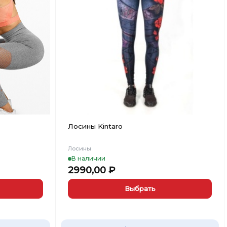
Вишлист
Вишлист
Лосины Kintaro
Лосины
В наличии
2990,00
₽
Выбрать
Этот
товар
имеет