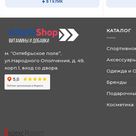
В 1 КЛИК
имеет
имеет
несколько
несколько
вариаций.
вариаций.
Опции
Опции
КАТАЛОГ
можно
можно
выбрать
выбрать
на
на
Спортивно
странице
странице
м. “Октябрьское поле”,
товара.
товара.
Аксессуары
ул.Народного Ополчения, д. 49,
корп.1, вход со двора.
Одежда и 
Бренды
Подарочны
Косметика