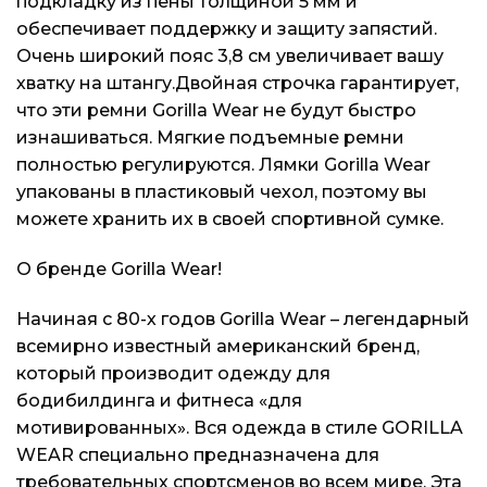
подкладку из пены толщиной 5 мм и
Блог
Блог
Блог
обеспечивает поддержку и защиту запястий.
Очень широкий пояс 3,8 см увеличивает вашу
хватку на штангу.Двойная строчка гарантирует,
что эти ремни Gorilla Wear не будут быстро
изнашиваться. Мягкие подъемные ремни
полностью регулируются. Лямки Gorilla Wear
упакованы в пластиковый чехол, поэтому вы
можете хранить их в своей спортивной сумке.
О бренде Gorilla Wear!
Начиная с 80-х годов Gorilla Wear – легендарный
всемирно известный американский бренд,
который производит одежду для
бодибилдинга и фитнеса «для
мотивированных». Вся одежда в стиле GORILLA
WEAR специально предназначена для
требовательных спортсменов во всем мире. Эта