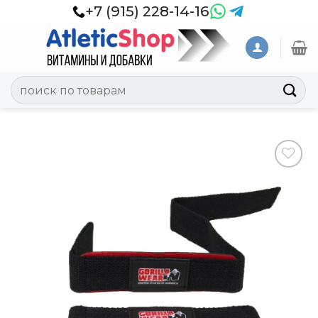
Skip
+7 (915) 228-14-16
to
content
Искать:
Добавить
в
Вишлист