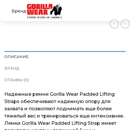
×
×
×
Меню
Меню
Меню
Каталог
Каталог
Каталог
ОПИСАНИЕ
Бренды
Бренды
Бренды
БРЕНД
Подарочные сертификаты
Подарочные сертификаты
Подарочные сертификаты
ОТЗЫВЫ (0)
Магазины
Магазины
Магазины
Надежные ремни Gorilla Wear Padded Lifting
Straps обеспечивают надежную опору для
Контакты
Контакты
Контакты
захвата и позволяют поднимать еще более
тяжелый вес и тренироваться еще интенсивнее.
Доставка и оплата
Доставка и оплата
Доставка и оплата
Лямки Gorilla Wear Padded Lifting Strap имеет