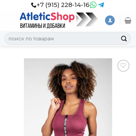
Skip
+7 (915) 228-14-16
to
content
Искать:
Добавить
в
Вишлист