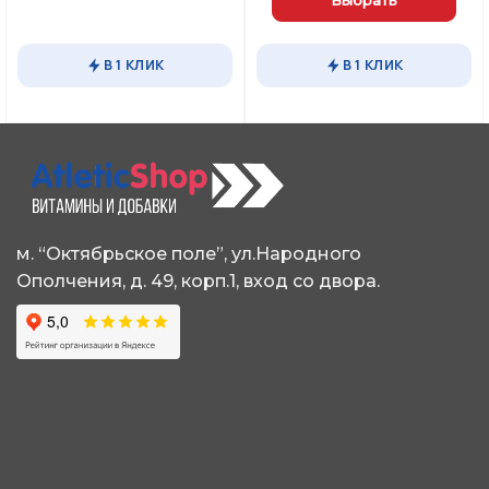
Выбрать
Этот
товар
Этот
имеет
товар
В 1 КЛИК
В 1 КЛИК
несколько
имеет
вариаций.
несколько
Опции
вариаций.
можно
Опции
выбрать
можно
на
выбрать
странице
на
товара.
странице
м. “Октябрьское поле”, ул.Народного
товара.
Ополчения, д. 49, корп.1, вход со двора.