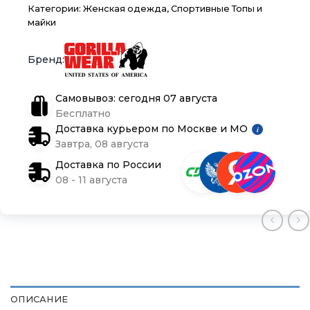
Контакты
Контакты
Контакты
Категории:
Женская одежда
,
Спортивные Топы и
майки
Доставка и оплата
Доставка и оплата
Доставка и оплата
Блог
Блог
Блог
Самовывоз: сегодня 07 августа
Бесплатно
Доставка курьером по Москве и МО
i
Завтра, 08 августа
Доставка по России
08 - 11 августа
ОПИСАНИЕ