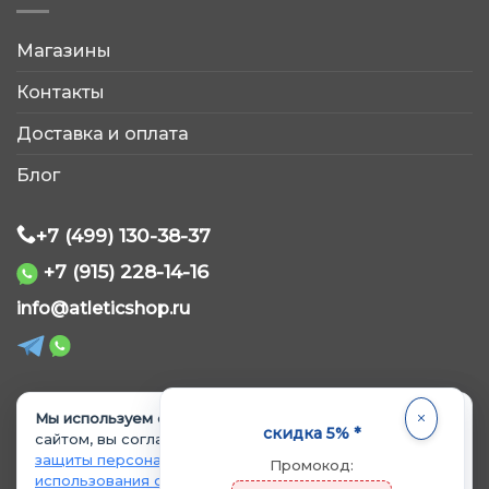
Магазины
AtleticShop
Контакты
Обычно отвечаем быстро
Доставка и оплата
Блог
+7 (499) 130-38-37
+7 (915) 228-14-16
WhatsApp
info@atleticshop.ru
Telegram
ВКонтакте
Мы используем cookie.
Продолжая пользоваться
© 2026 «AtleticShop». Все права защищены
скидка 5% *
сайтом, вы соглашаетесь с
Политикой обработки и
защиты персональных данных
и
Политикой
Промокод:
MAX
использования cookie
.