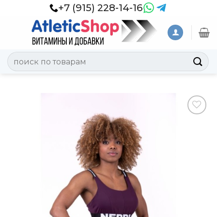
Skip
+7 (915) 228-14-16
to
content
Искать:
Добавить
в
Вишлист