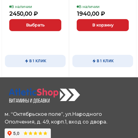
В наличии
В наличии
2450,00
₽
1940,00
₽
Выбрать
В корзину
ьная
кущая
а:
Этот
0,00 ₽.
товар
имеет
несколько
вариаций.
В 1 КЛИК
В 1 КЛИК
Опции
можно
выбрать
на
странице
товара.
м. “Октябрьское поле”, ул.Народного
Ополчения, д. 49, корп.1, вход со двора.