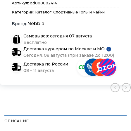
Артикул:
od000002414
Контакты
Контакты
Контакты
Категории:
Каталог
,
Спортивные Топы и майки
Nebbia
Доставка и оплата
Доставка и оплата
Доставка и оплата
Самовывоз: сегодня 07 августа
Блог
Блог
Блог
Бесплатно
Доставка курьером по Москве и МО
i
Сегодня, 08 августа (при заказе до 12:00)
Доставка по России
08 - 11 августа
ОПИСАНИЕ