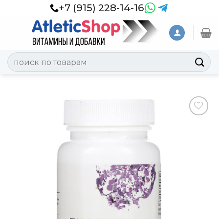
Skip
+7 (915) 228-14-16
to
content
Искать:
Добавить
в
Вишлист