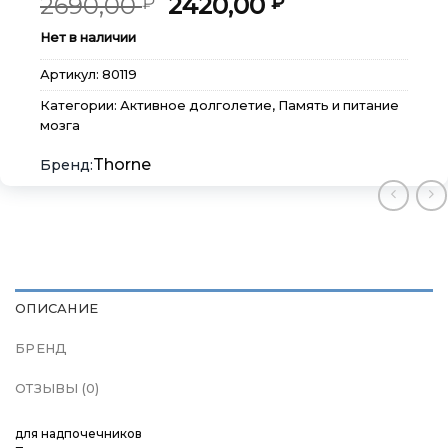
Первоначальная
Текущая
2690,00
2420,00
₽
₽
цена
цена:
Нет в наличии
составляла
2420,00 ₽.
2690,00 ₽.
Артикул:
80119
Категории:
Активное долголетие
,
Память и питание
мозга
Thorne
×
×
×
Меню
Меню
Меню
Каталог
Каталог
Каталог
Бренды
Бренды
Бренды
ОПИСАНИЕ
Подарочные сертификаты
Подарочные сертификаты
Подарочные сертификаты
БРЕНД
ОТЗЫВЫ (0)
Магазины
Магазины
Магазины
для надпочечников