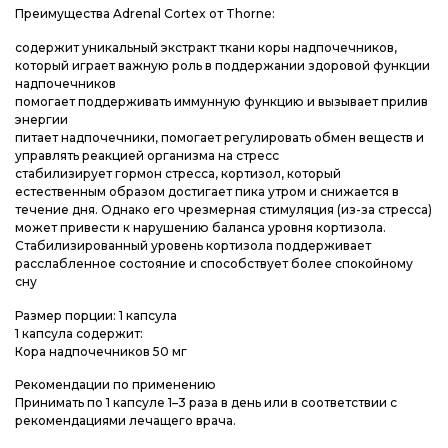
Преимущества Adrenal Cortex от Thorne:
содержит уникальный экстракт ткани коры надпочечников,
который играет важную роль в поддержании здоровой функции
надпочечников
помогает поддерживать иммунную функцию и вызывает прилив
энергии
питает надпочечники, помогает регулировать обмен веществ и
управлять реакцией организма на стресс
стабилизирует гормон стресса, кортизол, который
естественным образом достигает пика утром и снижается в
течение дня. Однако его чрезмерная стимуляция (из-за стресса)
может привести к нарушению баланса уровня кортизола.
Стабилизированный уровень кортизола поддерживает
расслабленное состояние и способствует более спокойному
сну
Размер порции: 1 капсула
1 капсула содержит:
Кора надпочечников 50 мг
Рекомендации по применению
Принимать по 1 капсуле 1–3 раза в день или в соответствии с
рекомендациями лечащего врача.