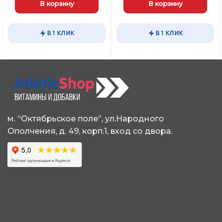
64,00 ₽.
составляла
2040,00 ₽.
составляла
231
В корзину
В корзину
2550,00 ₽.
2890,00 ₽.
В 1 КЛИК
В 1 КЛИК
м. “Октябрьское поле”, ул.Народного
Ополчения, д. 49, корп.1, вход со двора.