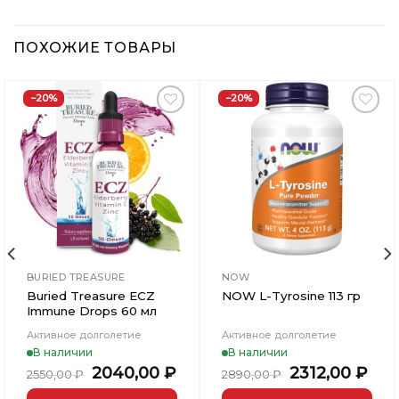
ПОХОЖИЕ ТОВАРЫ
−20%
−20%
Добавить
Добавить
в
в
Вишлист
Вишлист
BURIED TREASURE
NOW
Buried Treasure ECZ
NOW L-Tyrosine 113 гр
Immune Drops 60 мл
Активное долголетие
Активное долголетие
В наличии
В наличии
ьная
кущая
Первоначальная
Текущая
Первоначал
Тек
2040,00
₽
2312,00
₽
2550,00
₽
2890,00
₽
на:
цена
цена:
цена
цен