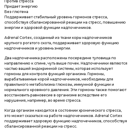
Контакты
Контакты
Контакты
Против стресса
Придает энергию
Без глютена
Доставка и оплата
Доставка и оплата
Доставка и оплата
Поддерживает стабильный уровень гормонов стресса,
способствуя сбалансированной реакции на стресс, повышению
энергии и здоровой функции надпочечников.
Блог
Блог
Блог
Adrenal Cortex, созданный из ткани коры надпочечников
крупного рогатого скота, поддерживает здоровую функцию
надпочечников и уровень энергии.
Два надпочечника расположены посередине туловища по
направлению к спине, чуть выше почек. Надпочечники являются
частью вашей эндокринной системы, которая использует
гормоны для контроля функций организма. Гормоны,
вырабатываемые корой надпочечников, необходимы для
правильного метаболизма глюкозы, иммунной функции и
нормального кровяного давления. Эти гормоны также помогают
восстановить равновесие в организме вследствие его
нарушения, например, во время стресса.
Когда организм находится в состоянии хронического стресса,
это может сказаться на работе надпочечников. Adrenal Cortex
поддерживает здоровую функцию надпочечников, способствуя
сбалансированной реакции на стресс.