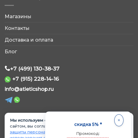
Магазины
AtleticShop
Контакты
Обычно отвечаем быстро
Доставка и оплата
Блог
+7 (499) 130-38-37
+7 (915) 228-14-16
WhatsApp
info@atleticshop.ru
Telegram
ВКонтакте
Мы используем cookie.
Продолжая пользоваться
© 2026 «AtleticShop». Все права защищены
скидка 5% *
сайтом, вы соглашаетесь с
Политикой обработки и
защиты персональных данных
и
Политикой
Промокод:
MAX
использования cookie
.