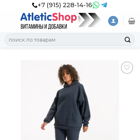
Skip
+7 (915) 228-14-16
to
content
Искать:
Добавить
в
Вишлист