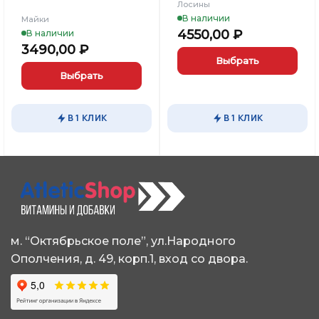
Лосины
В наличии
Майки
4550,00
₽
В наличии
3490,00
₽
Выбрать
Выбрать
Этот
Этот
товар
товар
имеет
В 1 КЛИК
В 1 КЛИК
имеет
несколько
несколько
вариаций.
вариаций.
Опции
Опции
можно
можно
выбрать
выбрать
на
на
странице
странице
товара.
м. “Октябрьское поле”, ул.Народного
товара.
Ополчения, д. 49, корп.1, вход со двора.