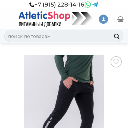
Skip
+7 (915) 228-14-16
to
content
Искать:
Добавить
в
Вишлист