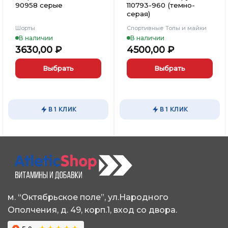
90958 серые
110793-960 (темно-
серая)
Шорты
Спортивные Топы и майки
В наличии
В наличии
3630,00
₽
4500,00
₽
Выбрать
Выбрать
Этот
Этот
товар
товар
имеет
имеет
В 1 КЛИК
В 1 КЛИК
несколько
несколько
вариаций.
вариаций.
Опции
Опции
можно
можно
выбрать
выбрать
на
на
странице
странице
товара.
товара.
м. “Октябрьское поле”, ул.Народного
Ополчения, д. 49, корп.1, вход со двора.