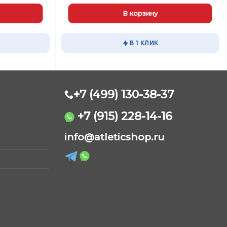
В корзину
В 1 КЛИК
+7 (499) 130-38-37
+7 (915) 228-14-16
AtleticShop
info@atleticshop.ru
Обычно отвечаем быстро
WhatsApp