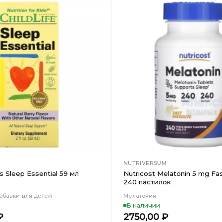
Добавить
в
Вишлист
NUTRIVERSUM
ds Sleep Essential 59 мл
Nutricost Melatonin 5 mg Fa
240 пастилок
обавки для детей
Мелатонин
В наличии
₽
2750,00
₽