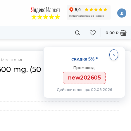
0,00
₽
скидка 5% *
Мелатонин
00 mg. (50 вег.капс)
Промокод:
new202605
Действителен до: 02.08.2026