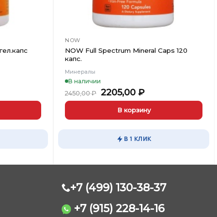
NOW
гел.капс
NOW Full Spectrum Mineral Caps 120
капс.
Минералы
В наличии
ная
ущая
Первоначальная
Текущая
2205,00
₽
2450,00
₽
:
цена
цена:
00 ₽.
составляла
2205,00 ₽.
В корзину
2450,00 ₽.
В 1 КЛИК
+7 (499) 130-38-37
+7 (915) 228-14-16