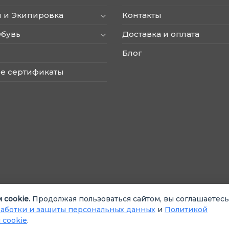
 и Экипировка
Контакты
Обувь
Доставка и оплата
Блог
е сертификаты
 cookie.
Продолжая пользоваться сайтом, вы соглашаетесь
аботки и защиты персональных данных
и
Политикой
 cookie
.
ьзования cookie
Согласие на обработку данных
Согласие на ре