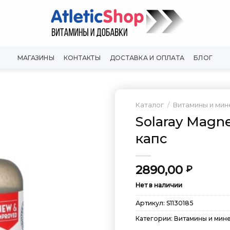
МАГАЗИНЫ
КОНТАКТЫ
ДОСТАВКА И ОПЛАТА
БЛОГ
Каталог
/
Витамины и ми
Solaray Magne
Добавить
капс
в
Вишлист
2890,00
₽
Нет в наличии
Артикул:
S1130185
Категории:
Витамины и мин