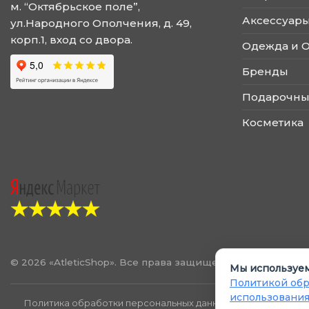
м. “Октябрьское поле”,
Аксессуары
ул.Народного Ополчения, д. 49,
корп.1, вход со двора.
Одежда и 
Бренды
Подарочны
Косметика
© 2026 «AtleticShop». Все права защищены
Мы используем
Политикой обр
использования
Политика обработки персональных данных
Политика испол