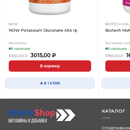
NOW
BIOTECH USA
NOW Potassium Gluconate 454 гр
Biotech Mul
Минералы
Витамины дл
В наличии
В наличии
Первоначальная
Текущая
П
3015,00
₽
1
3350,00
₽
1790,00
₽
цена
цена:
ц
составляла
3015,00 ₽.
с
В корзину
3350,00 ₽.
1
В 1 КЛИК
КАТАЛОГ
Спортивно