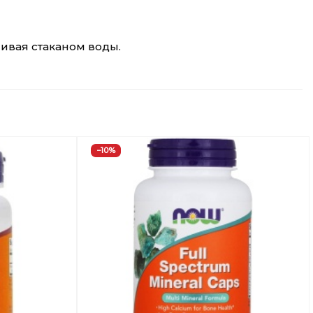
пивая стаканом воды.
−10%
Добавить
Добавить
в
в
Вишлист
Вишлист