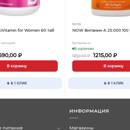
NOW
tiVitamin for Women 60 таб
NOW Витамин A 25.000 100 
я женщин
Витамин А
В наличии
ервоначальная
Текущая
Первоначаль
Тек
690,00
₽
1215,00
₽
1350,00
₽
ена
цена:
цена
цена
оставляла
1690,00 ₽.
составляла
1215,
В корзину
В корзину
790,00 ₽.
1350,00 ₽.
В 1 КЛИК
В 1 КЛИК
ИНФОРМАЦИЯ
е питание
Магазины