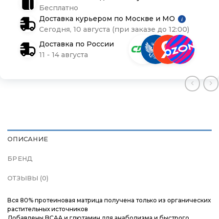
Бесплатно
Подарочные сертификаты
Подарочные сертификаты
Подарочные сертификаты
Доставка курьером по Москве и МО
i
Сегодня, 10 августа (при заказе до 12:00)
Магазины
Магазины
Магазины
Доставка по России
11 - 14 августа
Контакты
Контакты
Контакты
Доставка и оплата
Доставка и оплата
Доставка и оплата
Блог
Блог
Блог
ОПИСАНИЕ
БРЕНД
ОТЗЫВЫ (0)
Вся 80% протеиновая матрица получена только из органических
растительных источников
Добавлены BCAA и глютамин для анаболизма и быстрого