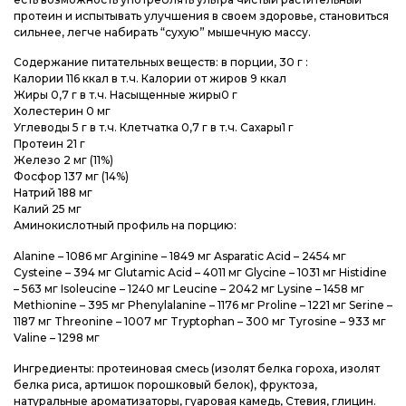
протеин и испытывать улучшения в своем здоровье, становиться
сильнее, легче набирать “сухую” мышечную массу.
Содержание питательных веществ: в порции, 30 г :
Калории 116 ккал в т.ч. Калории от жиров 9 ккал
Жиры 0,7 г в т.ч. Насыщенные жиры0 г
Холестерин 0 мг
Углеводы 5 г в т.ч. Клетчатка 0,7 г в т.ч. Сахары1 г
Протеин 21 г
Железо 2 мг (11%)
Фосфор 137 мг (14%)
Натрий 188 мг
Калий 25 мг
Аминокислотный профиль на порцию:
Alanine – 1086 мг Arginine – 1849 мг Asparatic Acid – 2454 мг
Cysteine – 394 мг Glutamic Acid – 4011 мг Glycine – 1031 мг Histidine
– 563 мг Isoleucine – 1240 мг Leucine – 2042 мг Lysine – 1458 мг
Methionine – 395 мг Phenylalanine – 1176 мг Proline – 1221 мг Serine –
1187 мг Threonine – 1007 мг Tryptophan – 300 мг Tyrosine – 933 мг
Valine – 1298 мг
Ингредиенты: протеиновая смесь (изолят белка гороха, изолят
белка риса, артишок порошковый белок), фруктоза,
натуральные ароматизаторы, гуаровая камедь, Стевия, глицин.