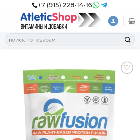
Skip
+7 (915) 228-14-16
to
content
Искать:
Добавить
в
Вишлист