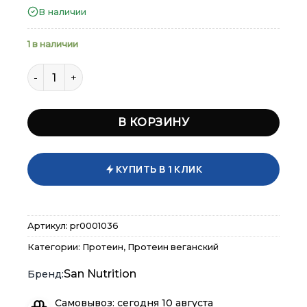
В наличии
вкус
1 в наличии
Количество товара SAN Raw Fusion 930 гр
В КОРЗИНУ
КУПИТЬ В 1 КЛИК
×
×
×
Меню
Меню
Меню
Артикул:
pr0001036
Категории:
Протеин
,
Протеин веганский
Каталог
Каталог
Каталог
San Nutrition
Бренды
Бренды
Бренды
Самовывоз: сегодня 10 августа