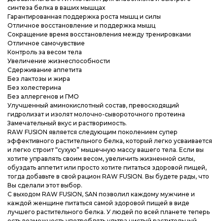
синтеза белка в ваших мышцах
Гарантированная поддержка роста мышц и силы
Отличное восстановление и поддержка мышц
Сокращение время восстановления между тренировками
Отличное самочувствие
Контроль за весом тела
Увеличение жизнеспособности
Сдерживание аппетита
Без лактозы и жира
Без холестерина
Без аллергенов и ГМО
Улучшенный аминокислотный состав, превосходящий
гидролизат и изолят молочно-сывороточного протеина
Замечательный вкус и растворимость.
RAW FUSION является следующим поколением супер
эффективного растительного белка, который легко усваивается
и легко строит “сухую” мышечную массу вашего тела. Если вы
хотите управлять своим весом, увеличить жизненной силы,
обуздать аппетит или просто хотите питаться здоровой пищей,
тогда добавьте в свой рацион RAW FUSION. Вы будете рады, что
Вы сделали этот выбор.
С выходом RAW FUSION, SAN позволил каждому мужчине и
каждой женщине питаться самой здоровой пищей в виде
лучшего растительного белка. У людей по всей планете теперь
есть возможность употреблять ультра чистый растительный