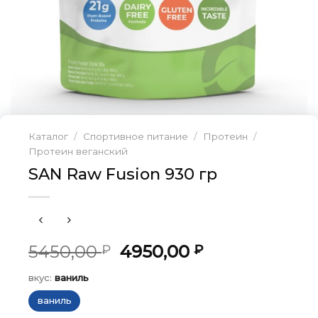
Каталог
/
Спортивное питание
/
Протеин
/
Протеин веганский
SAN Raw Fusion 930 гр
Первоначальная
Текущая
5450,00
4950,00
₽
₽
цена
цена:
вкус:
ваниль
составляла
4950,00 ₽.
5450,00 ₽.
ваниль