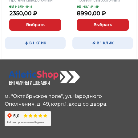
Протеин сывороточный
Протеин сывороточный
В наличии
В наличии
2350,00
₽
8990,00
₽
Выбрать
Выбрать
Этот
Этот
товар
товар
В 1 КЛИК
В 1 КЛИК
имеет
имеет
несколько
несколько
вариаций.
вариаций.
Опции
Опции
можно
можно
выбрать
выбрать
на
на
странице
странице
м. “Октябрьское поле”, ул.Народного
товара.
товара.
Ополчения, д. 49, корп.1, вход со двора.