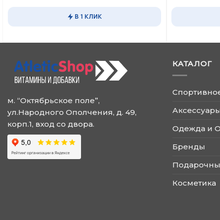
Этот
товар
товар
имеет
В 1 КЛИК
имеет
несколько
несколько
вариаций.
вариаций.
Опции
Опции
можно
КАТАЛОГ
можно
выбрать
выбрать
на
на
странице
Спортивно
странице
товара.
м. “Октябрьское поле”,
товара.
Аксессуары
ул.Народного Ополчения, д. 49,
корп.1, вход со двора.
Одежда и 
Бренды
Подарочны
Косметика