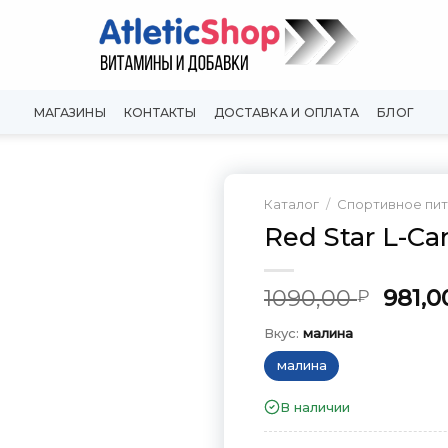
МАГАЗИНЫ
КОНТАКТЫ
ДОСТАВКА И ОПЛАТА
БЛОГ
Каталог
/
Спортивное пи
Red Star L-Ca
Добавить
в
Вишлист
Перв
1090,00
981,
₽
цена
Вкус:
малина
сост
1090,
малина
В наличии
Вкус