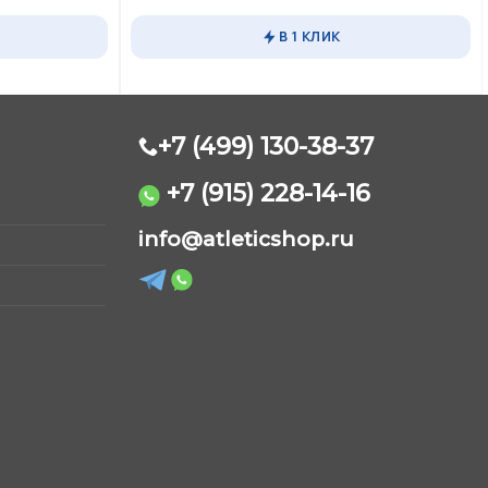
Этот
товар
В 1 КЛИК
имеет
несколько
вариаций.
Опции
можно
+7 (499) 130-38-37
выбрать
на
+7 (915) 228-14-16
странице
AtleticShop
товара.
info@atleticshop.ru
Обычно отвечаем быстро
WhatsApp
Telegram