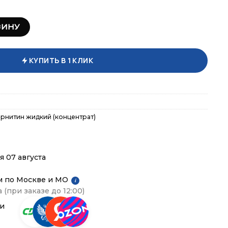
r L-Carnitine Liquid 50.000 500 мл
ЗИНУ
КУПИТЬ В 1 КЛИК
арнитин жидкий (концентрат)
я 07 августа
м по Москве и МО
i
 (при заказе до 12:00)
ии