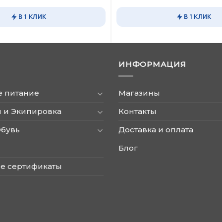
Этот
товар
В 1 КЛИК
В 1 КЛИК
имеет
несколько
вариаций.
Опции
ИНФОРМАЦИЯ
можно
выбрать
на
е питание
Магазины
странице
товара.
 и Экипировка
Контакты
Обувь
Доставка и оплата
Блог
е сертификаты