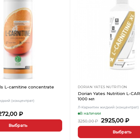
Добавить
в
Вишлист
s L-carnitine concentrate
DORIAN YATES NUTRITION
Dorian Yates Nutrition L-CA
1000 мл
дкий (концентрат)
Л-Карнитин жидкий (концентрат)
ервоначальная
Текущая
272,00
₽
В наличии
ена
цена:
Первоначал
Те
2925,00
₽
3250,00
₽
оставляла
1272,00 ₽.
цена
цен
Выбрать
590,00 ₽.
составляла
292
Выбрать
3250,00 ₽.