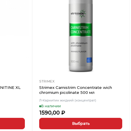
Добавить
Добавить
в
в
Вишлист
Вишлист
STRIMEX
RNITINE XL
Strimex Carnistrim Concentrate wich
chromium picolinate 500 мл
Л-Карнитин жидкий (концентрат)
В наличии
ьная
кущая
1590,00
₽
а:
5,00 ₽.
Выбрать