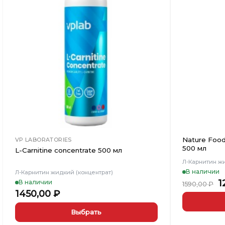
Добавить
в
Вишлист
Nature Food
VP LABORATORIES
500 мл
L-Carnitine concentrate 500 мл
Л-Карнитин жи
В наличии
Л-Карнитин жидкий (концентрат)
П
1
В наличии
1590,00
₽
ц
1450,00
₽
с
1
Выбрать
Этот