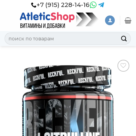
Skip
+7 (915) 228-14-16
to
content
Искать:
Добавить
в
Вишлист