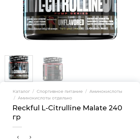
Каталог
/
Спортивное питание
/
Аминокислоты
/
Аминокислоты отдельно
Reckful L-Citrulline Malate 240
гр