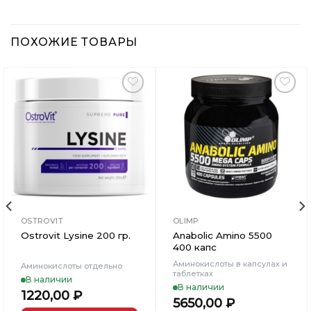
ПОХОЖИЕ ТОВАРЫ
Добавить
Добавить
в
в
Вишлист
Вишлист
OSTROVIT
OLIMP
Ostrovit Lysine 200 гр.
Anabolic Amino 5500
400 капс
Аминокислоты в капсулах и
Аминокислоты отдельно
таблетках
В наличии
В наличии
1220,00
₽
5650,00
₽