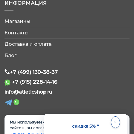
ИНФОРМАЦИЯ
Магазины
AtleticShop
Контакты
Обычно отвечаем быстро
Доставка и оплата
Блог
+7 (499) 130-38-37
+7 (915) 228-14-16
WhatsApp
info@atleticshop.ru
Telegram
ВКонтакте
Мы используем cookie.
Продолжая пользоваться
© 2026 «AtleticShop». Все права защищены
скидка 5% *
сайтом, вы соглашаетесь с
Политикой обработки и
защиты персональных данных
и
Политикой