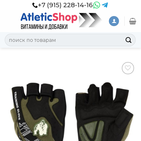
Skip
+7 (915) 228-14-16
to
content
Искать:
Добавить
в
Вишлист