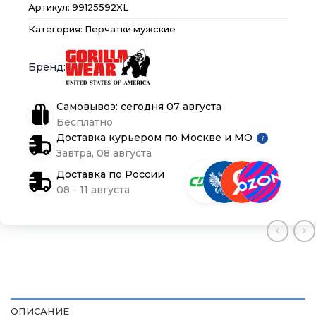
Магазины
Магазины
Магазины
Артикул:
99125592XL
Категория:
Перчатки мужские
Контакты
Контакты
Контакты
Доставка и оплата
Доставка и оплата
Доставка и оплата
Самовывоз: сегодня 07 августа
Блог
Блог
Блог
Бесплатно
Доставка курьером по Москве и МО
i
Завтра, 08 августа
Доставка по России
08 - 11 августа
ОПИСАНИЕ