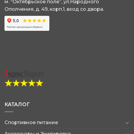
м. “Октябрьское поле”, ул.Народного
товара.
товара.
Ополчения, д. 49, корп.1, вход со двора.
КАТАЛОГ
Спортивное питание
Аксессуары и Экипировка