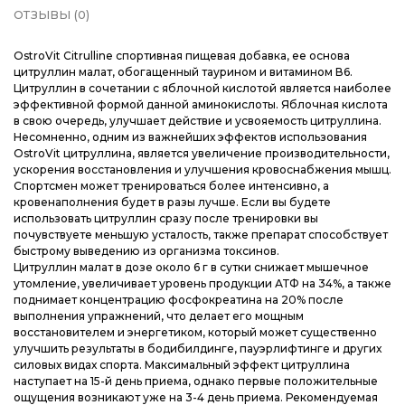
ОТЗЫВЫ (0)
OstroVit Citrulline спортивная пищевая добавка, ее основа
цитруллин малат, обогащенный таурином и витамином В6.
Цитруллин в сочетании с яблочной кислотой является наиболее
эффективной формой данной аминокислоты. Яблочная кислота
в свою очередь, улучшает действие и усвояемость цитруллина.
Несомненно, одним из важнейших эффектов использования
OstroVit цитруллина, является увеличение производительности,
ускорения восстановления и улучшения кровоснабжения мышц.
Спортсмен может тренироваться более интенсивно, а
кровенаполнения будет в разы лучше. Если вы будете
использовать цитруллин сразу после тренировки вы
почувствуете меньшую усталость, также препарат способствует
быстрому выведению из организма токсинов.
Цитруллин малат в дозе около 6 г в сутки снижает мышечное
утомление, увеличивает уровень продукции АТФ на 34%, а также
поднимает концентрацию фосфокреатина на 20% после
выполнения упражнений, что делает его мощным
восстановителем и энергетиком, который может существенно
улучшить результаты в бодибилдинге, пауэрлифтинге и других
силовых видах спорта. Максимальный эффект цитруллина
наступает на 15-й день приема, однако первые положительные
ощущения возникают уже на 3-4 день приема. Рекомендуемая