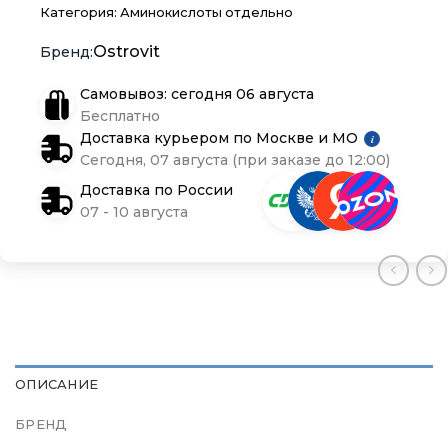
Категория:
Аминокислоты отдельно
Подарочные сертификаты
Подарочные сертификаты
Подарочные сертификаты
Ostrovit
Магазины
Магазины
Магазины
Самовывоз: сегодня 06 августа
Бесплатно
Доставка курьером по Москве и МО
i
Контакты
Контакты
Контакты
Сегодня, 07 августа (при заказе до 12:00)
Доставка по России
Доставка и оплата
Доставка и оплата
Доставка и оплата
07 - 10 августа
Блог
Блог
Блог
ОПИСАНИЕ
БРЕНД