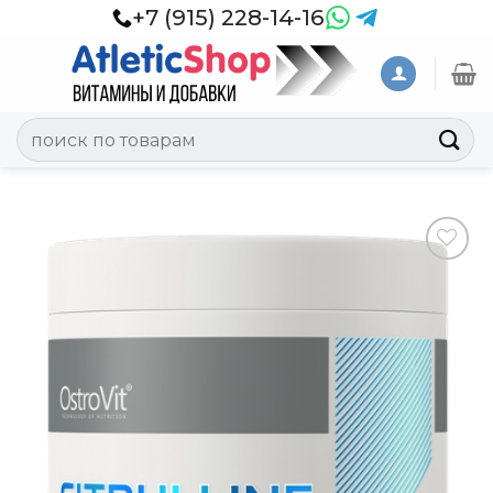
Skip
+7 (915) 228-14-16
to
content
Искать:
Добавить
в
Вишлист