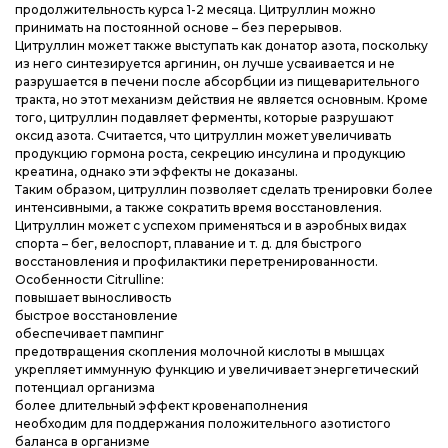
продолжительность курса 1-2 месяца. Цитруллин можно
принимать на постоянной основе – без перерывов.
Цитруллин может также выступать как донатор азота, поскольку
из него синтезируется аргинин, он лучше усваивается и не
разрушается в печени после абсорбции из пищеварительного
тракта, но этот механизм действия не является основным. Кроме
того, цитруллин подавляет ферменты, которые разрушают
оксид азота. Считается, что цитруллин может увеличивать
продукцию гормона роста, секрецию инсулина и продукцию
креатина, однако эти эффекты не доказаны.
Таким образом, цитруллин позволяет сделать тренировки более
интенсивными, а также сократить время восстановления.
Цитруллин может с успехом применяться и в аэробных видах
спорта – бег, велоспорт, плавание и т. д. для быстрого
восстановления и профилактики перетренированности.
Особенности Citrulline:
повышает выносливость
быстрое восстановление
обеспечивает пампинг
предотвращения скопления молочной кислоты в мышцах
укрепляет иммунную функцию и увеличивает энергетический
потенциал организма
более длительный эффект кровенаполнения
необходим для поддержания положительного азотистого
баланса в организме