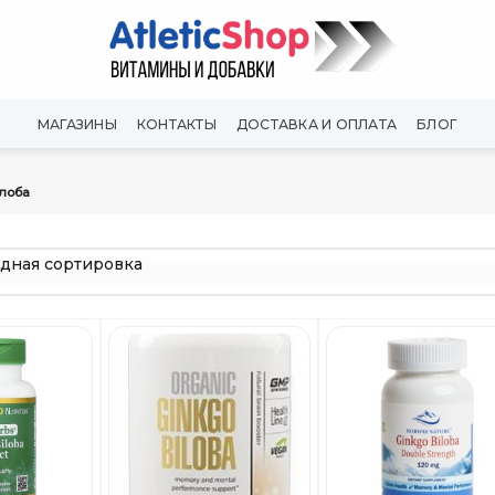
МАГАЗИНЫ
КОНТАКТЫ
ДОСТАВКА И ОПЛАТА
БЛОГ
лоба
Добавить
Добавить
Добави
в
в
в
Вишлист
Вишлист
Вишли