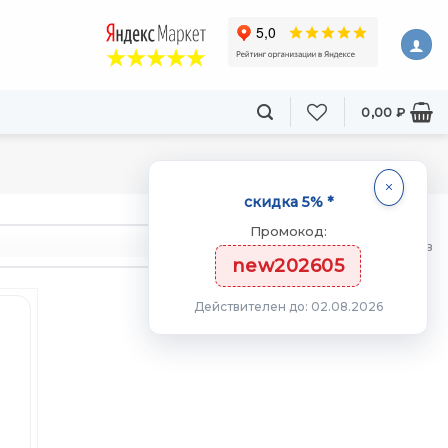
0,00
₽
скидка 5% *
Промокод:
товаров
new202605
Действителен до: 02.08.2026
ть
ст