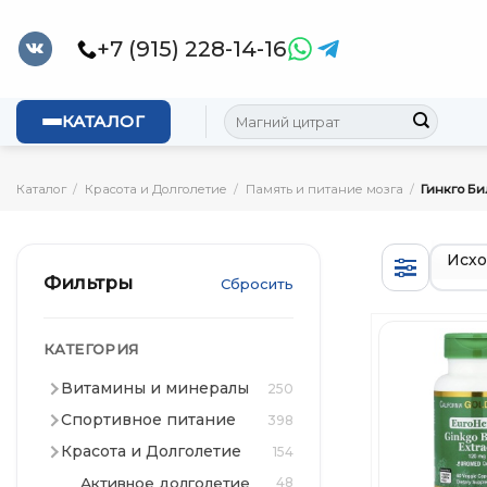
Skip
to
+7 (915) 228-14-16
content
Искать:
КАТАЛОГ
Каталог
/
Красота и Долголетие
/
Память и питание мозга
/
Гинкго Би
Фильтры
Сбросить
КАТЕГОРИЯ
Витамины и минералы
250
Спортивное питание
398
Красота и Долголетие
154
Активное долголетие
48