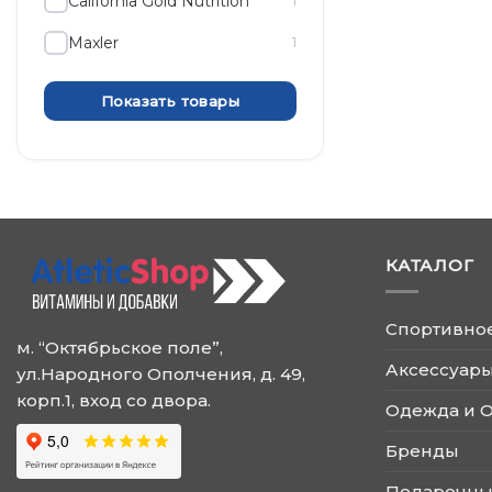
California Gold Nutrition
1
Maxler
1
Показать товары
КАТАЛОГ
Спортивно
м. “Октябрьское поле”,
Аксессуары
ул.Народного Ополчения, д. 49,
корп.1, вход со двора.
Одежда и 
Бренды
Подарочны