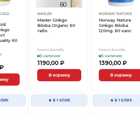
 GOLD
MAXLER
NORWAY NATURE
Maxler Ginkgo
Norway Nature
old
Biloba Organic 60
Ginkgo Biloba
inkgo
табл.
120mg. 60 капс
act
ality 60
Гинкго Билоба
Гинкго Билоба
а
В наличии
В наличии
1190,00
₽
1390,00
₽
₽
В корзину
В корзину
зину
КЛИК
В 1 КЛИК
В 1 КЛИК