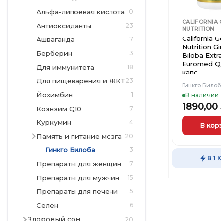
Альфа-липоевая кислота
0
CALIFORNIA
Антиоксиданты
23
NUTRITION
California G
Ашваганда
7
Nutrition G
Берберин
3
Biloba Extr
Euromed Qu
Для иммунитета
18
капс
Для пищеварения и ЖКТ
23
Гинкго Билоб
Йохимбин
1
В наличии
1890,00
Коэнзим Q10
7
Куркумин
4
В кор
Память и питание мозга
20
Гинкго Билоба
3
В 1 
Препараты для женщин
7
Препараты для мужчин
15
Препараты для печени
5
Селен
6
Здоровый сон
20