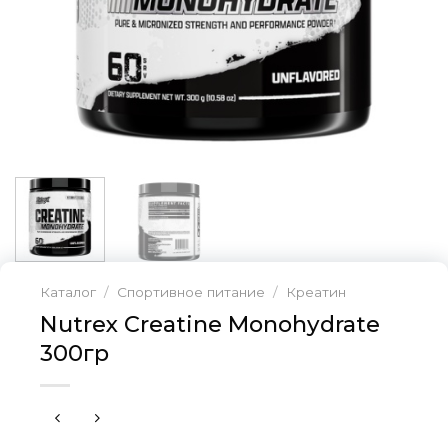
Каталог
/
Спортивное питание
/
Креатин
Nutrex Creatine Monohydrate
300гр