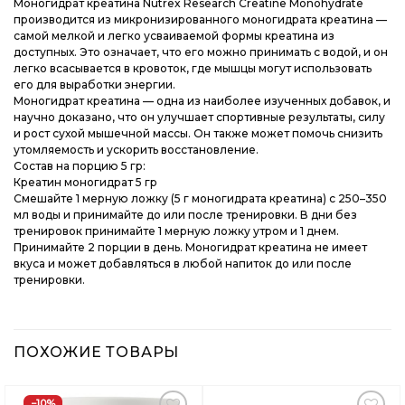
Моногидрат креатина Nutrex Research Creatine Monohydrate
производится из микронизированного моногидрата креатина —
самой мелкой и легко усваиваемой формы креатина из
доступных. Это означает, что его можно принимать с водой, и он
легко всасывается в кровоток, где мышцы могут использовать
его для выработки энергии.
Моногидрат креатина — одна из наиболее изученных добавок, и
научно доказано, что он улучшает спортивные результаты, силу
и рост сухой мышечной массы. Он также может помочь снизить
утомляемость и ускорить восстановление.
Состав на порцию 5 гр:
Креатин моногидрат 5 гр
Смешайте 1 мерную ложку (5 г моногидрата креатина) с 250–350
мл воды и принимайте до или после тренировки. В дни без
тренировок принимайте 1 мерную ложку утром и 1 днем.
Принимайте 2 порции в день. Моногидрат креатина не имеет
вкуса и может добавляться в любой напиток до или после
тренировки.
ПОХОЖИЕ ТОВАРЫ
−10%