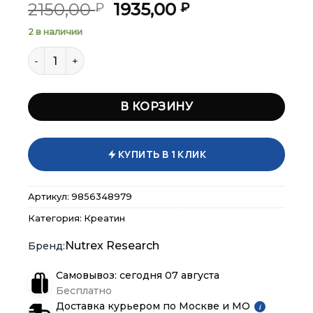
Первоначальная
Текущая
2150,00
1935,00
₽
₽
цена
цена:
2 в наличии
составляла
1935,00 ₽.
Количество товара Nutrex Creatine Monohydrate 300
2150,00 ₽.
В КОРЗИНУ
×
×
×
Меню
Меню
Меню
Каталог
Каталог
Каталог
КУПИТЬ В 1 КЛИК
Бренды
Бренды
Бренды
Артикул:
9856348979
Категория:
Креатин
Подарочные сертификаты
Подарочные сертификаты
Подарочные сертификаты
Nutrex Research
Магазины
Магазины
Магазины
Самовывоз: сегодня 07 августа
Бесплатно
Контакты
Контакты
Контакты
Доставка курьером по Москве и МО
i