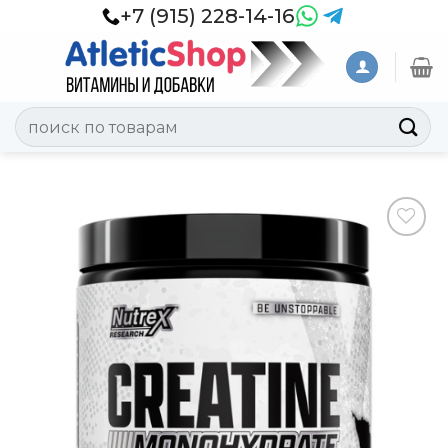
Skip
+7 (915) 228-14-16
to
content
Искать:
Добавить
в
Вишлист