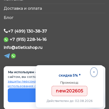
Обычно отвечаем быстро
Доставка и оплата
Блог
+7 (499) 130-38-37
+7 (915) 228-14-16
WhatsApp
info@atleticshop.ru
Telegram
ВКонтакте
Мы используем cookie.
Продолжая пользоваться
© 2026 «AtleticShop». Все права защищены
скидка 5% *
сайтом, вы соглашаетесь с
Политикой обработки и
защиты персональных данных
и
Политикой
Промокод:
MAX
использования cookie
.
Политика обработки персональных данных
new202605
Политика использования cookie
OK
Согласие на обработку данных
Действителен до: 02.08.2026
Согласие на рекламные материалы