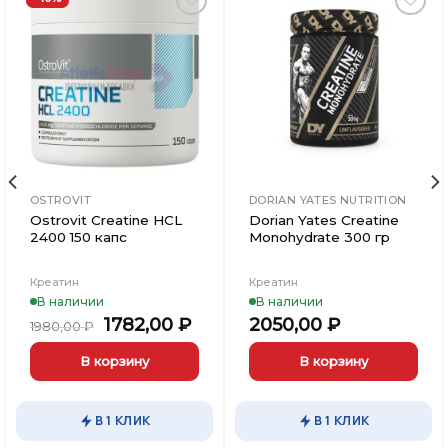
Добавить
Добавить
в
в
Вишлист
Вишлист
OSTROVIT
DORIAN YATES NUTRITION
Ostrovit Creatine HCL
Dorian Yates Creatine
2400 150 капс
Monohydrate 300 гр
Креатин
Креатин
В наличии
В наличии
Первоначальная
Текущая
1782,00
₽
2050,00
₽
1980,00
₽
цена
цена:
составляла
1782,00 ₽.
В корзину
В корзину
1980,00 ₽.
В 1 КЛИК
В 1 КЛИК