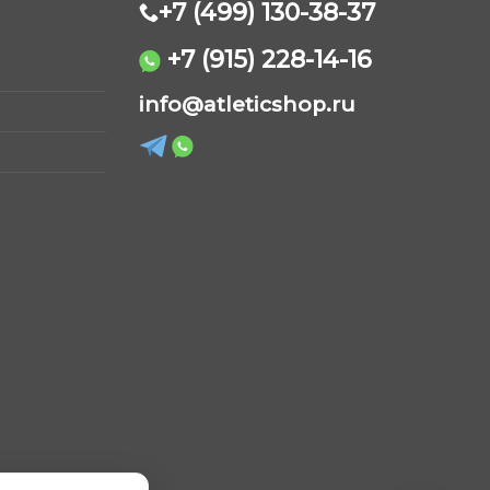
+7 (499) 130-38-37
+7 (915) 228-14-16
AtleticShop
info@atleticshop.ru
Обычно отвечаем быстро
WhatsApp
Telegram
ВКонтакте
MAX