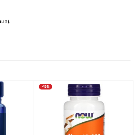
ия).
−15%
Добавить
Добавить
в
в
Вишлист
Вишлист