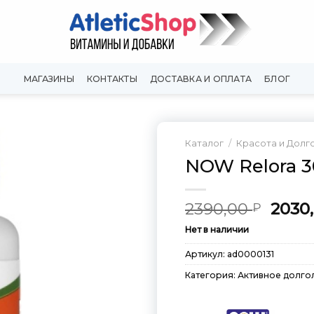
МАГАЗИНЫ
КОНТАКТЫ
ДОСТАВКА И ОПЛАТА
БЛОГ
Каталог
/
Красота и Долг
NOW Relora 3
Добавить
в
Вишлист
Перв
2390,00
2030
₽
цена
Нет в наличии
сост
2390,
Артикул:
ad0000131
Категория:
Активное долго