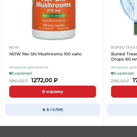
NOW
BURIED TREA
NOW Rei-Shi Mushrooms 100 капс
Buried Trea
Drops 60 м
Активное долголетие
Активное дол
В наличии
В наличии
Первоначальная
Текущая
П
1272,00
₽
1
1590,00
₽
2150,00
₽
цена
цена:
ц
составляла
1272,00 ₽.
с
В корзину
1590,00 ₽.
2
В 1 КЛИК