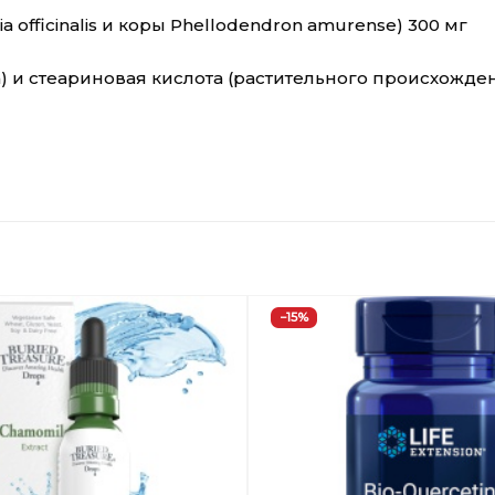
 officinalis и коры Phellodendron amurense) 300 мг
) и стеариновая кислота (растительного происхожден
−15%
Добавить
в
Вишлист