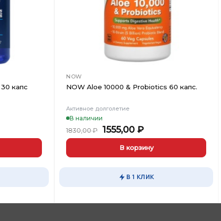
NOW
 30 капс
NOW Aloe 10000 & Probiotics 60 капс.
Активное долголетие
В наличии
ная
ущая
Первоначальная
Текущая
1555,00
₽
1830,00
₽
:
цена
цена:
,00 ₽.
составляла
1555,00 ₽.
В корзину
1830,00 ₽.
В 1 КЛИК