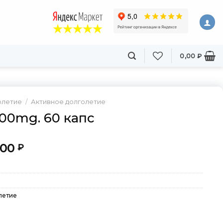
0,00
₽
олетие
/
Активное долголетие
00mg. 60 капс
оначальная
Текущая
,00
₽
цена:
авляла
2030,00 ₽.
00 ₽.
летие