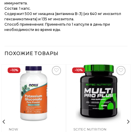
иммунитета.
Состав: 1 капс.
Cодержит 500 мг ниацина (витамина B-3) (из 640 мг инозитол
гексаникотината) и 135 мг инозитола.
Способ применения: Применять по 1 капсуле в день при
необходимости во время еды.
ПОХОЖИЕ ТОВАРЫ
−10%
−10%
Добавить
Добавить
в
в
Вишлист
Вишлист
NOW
SCITEC NUTRITION