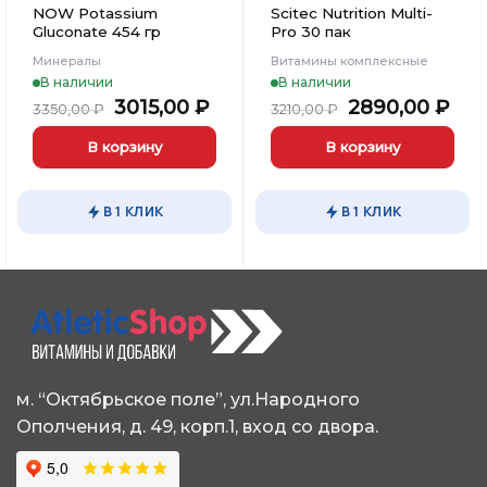
NOW Potassium
Scitec Nutrition Multi-
Gluconate 454 гр
Pro 30 пак
Минералы
Витамины комплексные
В наличии
В наличии
ьная
кущая
Первоначальная
Текущая
Первоначаль
Те
3015,00
₽
2890,00
₽
3350,00
₽
3210,00
₽
а:
цена
цена:
цена
цен
5,00 ₽.
составляла
3015,00 ₽.
составляла
289
В корзину
В корзину
3350,00 ₽.
3210,00 ₽.
В 1 КЛИК
В 1 КЛИК
м. “Октябрьское поле”, ул.Народного
Ополчения, д. 49, корп.1, вход со двора.