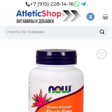
Skip
+7 (915) 228-14-16
to
content
Искать:
Добавить
в
Вишлист