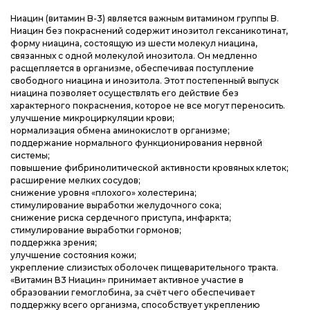
Блог
Блог
Блог
Ниацин (витамин B-3) является важным витамином группы B.
Ниацин без покраснений содержит инозитол гексаникотинат,
форму ниацина, состоящую из шести молекул ниацина,
связанных с одной молекулой инозитола. Он медленно
расщепляется в организме, обеспечивая поступление
свободного ниацина и инозитола. Этот постепенный выпуск
ниацина позволяет осуществлять его действие без
характерного покраснения, которое не все могут переносить.
улучшение микроциркуляции крови;
нормализация обмена аминокислот в организме;
поддержание нормального функционирования нервной
системы;
повышение фибринолитической активности кровяных клеток;
расширение мелких сосудов;
снижение уровня «плохого» холестерина;
стимулирование выработки желудочного сока;
снижение риска сердечного приступа, инфаркта;
стимулирование выработки гормонов;
поддержка зрения;
улучшение состояния кожи;
укрепление слизистых оболочек пищеварительного тракта.
«Витамин В3 Ниацин» принимает активное участие в
образовании гемоглобина, за счёт чего обеспечивает
поддержку всего организма, способствует укреплению