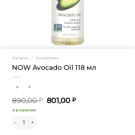
Каталог
/
Косметика
NOW Avocado Oil 118 мл
Первоначальная
Текущая
890,00
801,00
₽
₽
цена
цена:
4 в наличии
составляла
801,00 ₽.
Количество товара NOW Avocado Oil 118 мл
890,00 ₽.