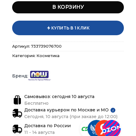
В КОРЗИНУ
КУПИТЬ В 1 КЛИК
Артикул:
733739076700
Категория:
Косметика
×
×
×
Меню
Меню
Меню
Самовывоз: сегодня 10 августа
Каталог
Каталог
Каталог
Бесплатно
Доставка курьером по Москве и МО
i
Бренды
Бренды
Бренды
Сегодня, 10 августа (при заказе до 12:00)
Доставка по России
Подарочные сертификаты
Подарочные сертификаты
Подарочные сертификаты
11 - 14 августа