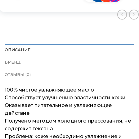
Магазины
Магазины
Магазины
Контакты
Контакты
Контакты
Доставка и оплата
Доставка и оплата
Доставка и оплата
ОПИСАНИЕ
Блог
Блог
Блог
БРЕНД
ОТЗЫВЫ (0)
100% чистое увлажняющее масло
Способствует улучшению эластичности кожи
Оказывает питательное и увлажняющее
действие
Получено методом холодного прессования, не
содержит гексана
Проблема: коже необходимо увлажнение и