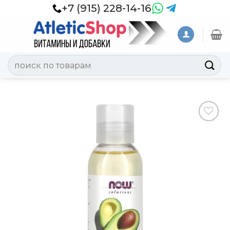
Skip
+7 (915) 228-14-16
to
content
Искать:
Добавить
в
Вишлист