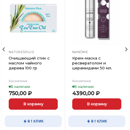
Добавить
Добавить
в
в
Вишлист
Вишлист
NATURESPLUS
NANÔME
Очищающий стик с
Крем-маска с
маслом чайного
ресвератолом и
дерева 100 гр
церамидами 50 мл.
Косметика
Косметика
В наличии
В наличии
750,00
₽
4390,00
₽
В корзину
В корзину
В 1 КЛИК
В 1 КЛИК