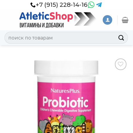
Skip
+7 (915) 228-14-16
to
content
Искать:
Добавить
в
Вишлист