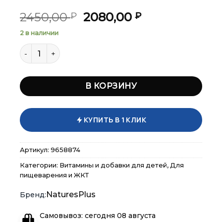
Первоначальная
Текущая
2450,00
2080,00
₽
₽
цена
цена:
2 в наличии
составляла
2080,00 ₽.
Количество товара NaturesPlus Probiotic Animal Para
2450,00 ₽.
В КОРЗИНУ
×
×
×
Меню
Меню
Меню
КУПИТЬ В 1 КЛИК
Каталог
Каталог
Каталог
Артикул:
9658874
Категории:
Витамины и добавки для детей
,
Для
Бренды
Бренды
Бренды
пищеварения и ЖКТ
NaturesPlus
Подарочные сертификаты
Подарочные сертификаты
Подарочные сертификаты
Самовывоз: сегодня 08 августа