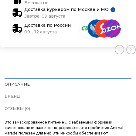
Магазины
Магазины
Магазины
Бесплатно
Доставка курьером по Москве и МО
i
Завтра, 09 августа
Контакты
Контакты
Контакты
Доставка по России
09 - 12 августа
Доставка и оплата
Доставка и оплата
Доставка и оплата
Блог
Блог
Блог
ОПИСАНИЕ
БРЕНД
ОТЗЫВЫ (0)
Это замаскированное питание … с забавными формами
животных, дети даже не подозревают, что пробиотик Animal
Parade полезен для них. Эти микробы обеспечивают