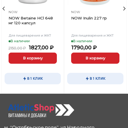
NOW
NOW
NOW Betaine HCl 648
NOW Inulin 227 гр
мг 120 капсул
Для пищеварения и ЖКТ
Для пищеварения и ЖКТ
В наличии
В наличии
ьная
кущая
Первоначальная
Текущая
1827,00
₽
1790,00
₽
2150,00
₽
на:
цена
цена:
25,00 ₽.
составляла
1827,00 ₽.
В корзину
В корзину
2150,00 ₽.
В 1 КЛИК
В 1 КЛИК
м. “Октябрьское поле”, ул.Народного