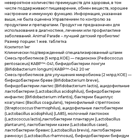
невероятное количество преимуществ для здоровья, в том
числе поддерживают пищеварение, обмен веществ, хорошее
настроение и иммунную функцию. Информация, указанная
выше, не была оценена Управлением по контролю за
продуктами и препаратами. Продукт не предназначен для
использования в диагностике, лечении или профилактике
заболеваний. Animal Parade – лучший детский пробиотик!
Размер порции: 1 жев. таблетка
Ксилитол 1мг
Клинически подтвержденный специализированный штамм
Смесь пробиотиков (5 млрд КОЕ) — педиококк (Pediococcus
pentosaceus) KABP™-041, бифидобактерии лонгум
(Bifidobacterium longum) KABP™-042 20 мг
Смесь пробиотиков для улучшения микробиома (2 млрд КОЕ) —
бифидобактерии бреве (Bifidobacterium breve),
бифидобактерии лактис (Bifidobacterium lactis), ацидофильные
лактобактерии (Lactobacillus acidophilus), бифидобактерии
инфантис (Bifidobacterium infantis), бактерии бациллус
коагуланс (Bacillus coagulans), термофильный стрептококк
(Streptococcus thermophilus), ацидофильные лактобактерии
(Lactobacillus acidophilus) (LA85), молочный лактококк
(Lactococcus lactis),лактобактерии плантарум (Lactobacillus
plantarum), лактобактерии казеи (Lactobacillus casei),
лактобактерии бревис (Lactobacillus brevis), лактобактерии
рамнозус (Lactobacillus rhamnosus), бифидобактерии бифидум