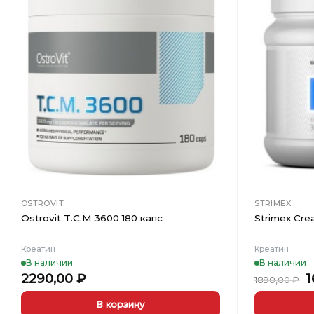
Добавить
в
Вишлист
OSTROVIT
STRIMEX
Ostrovit T.C.M 3600 180 капс
Strimex Cre
Креатин
Креатин
В наличии
В наличии
П
2290,00
₽
1
1890,00
₽
ц
с
В корзину