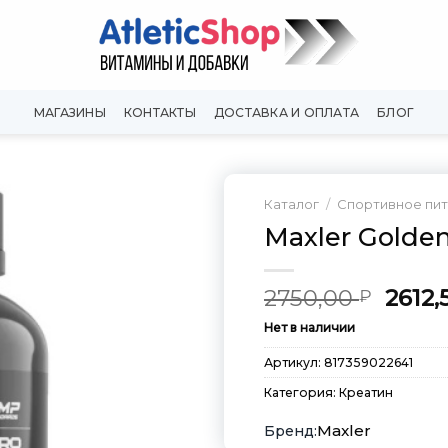
МАГАЗИНЫ
КОНТАКТЫ
ДОСТАВКА И ОПЛАТА
БЛОГ
Каталог
/
Спортивное пи
Maxler Golden
Добавить
в
Вишлист
Перв
2750,00
2612,
₽
цена
Нет в наличии
сост
2750,
Артикул:
817359022641
Категория:
Креатин
Maxler