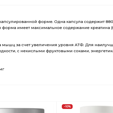
 в капсулированной форме. Одна капсула содержит 88
я форма имеет максимальное содержание креатина (
а мышц за счет увеличения уровня АТФ. Для наилуч
дкости, с некислыми фруктовыми соками, энергети
мг
−10%