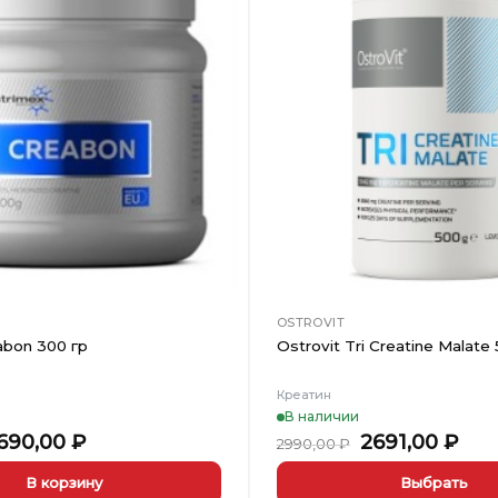
Добавить
в
Вишлист
OSTROVIT
abon 300 гр
Ostrovit Tri Creatine Malate
Креатин
В наличии
ервоначальная
Текущая
Первоначал
Тек
690,00
₽
2691,00
₽
2990,00
₽
ена
цена:
цена
цен
оставляла
1690,00 ₽.
составляла
269
В корзину
Выбрать