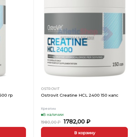
Добавить
Добавить
в
в
Вишлист
Вишлист
OSTROVIT
 500 гр
Ostrovit Creatine HCL 2400 150 капс
Креатин
В наличии
ьная
ущая
Первоначальная
Текущая
1782,00
₽
1980,00
₽
а:
цена
цена:
1,00 ₽.
составляла
1782,00 ₽.
В корзину