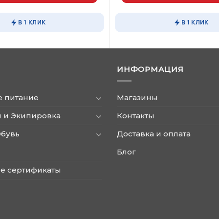
890,00 ₽.
2990,00 ₽.
Этот
товар
В 1 КЛИК
В 1 КЛИК
имеет
несколько
вариаций.
Опции
ИНФОРМАЦИЯ
можно
выбрать
на
е питание
Магазины
странице
товара.
 и Экипировка
Контакты
Обувь
Доставка и оплата
Блог
е сертификаты