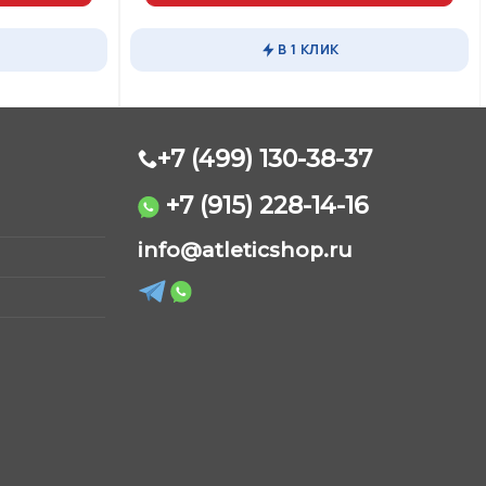
1980,00 ₽.
В 1 КЛИК
+7 (499) 130-38-37
+7 (915) 228-14-16
AtleticShop
Обычно отвечаем быстро
info@atleticshop.ru
WhatsApp
Telegram