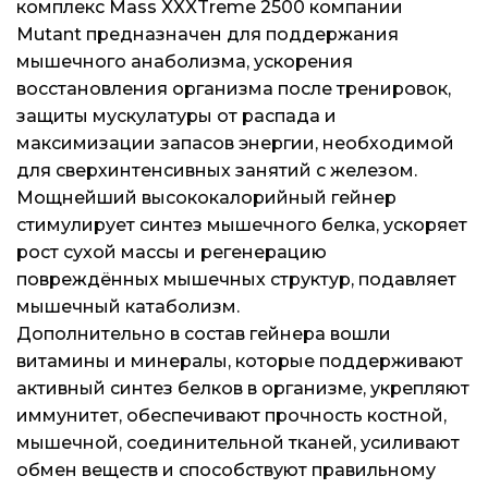
комплекс Mass XXXTreme 2500 компании
Контакты
Контакты
Контакты
Mutant предназначен для поддержания
мышечного анаболизма, ускорения
Доставка и оплата
Доставка и оплата
Доставка и оплата
восстановления организма после тренировок,
защиты мускулатуры от распада и
Блог
Блог
Блог
максимизации запасов энергии, необходимой
для сверхинтенсивных занятий с железом.
Мощнейший высококалорийный гейнер
стимулирует синтез мышечного белка, ускоряет
рост сухой массы и регенерацию
повреждённых мышечных структур, подавляет
мышечный катаболизм.
Дополнительно в состав гейнера вошли
витамины и минералы, которые поддерживают
активный синтез белков в организме, укрепляют
иммунитет, обеспечивают прочность костной,
мышечной, соединительной тканей, усиливают
обмен веществ и способствуют правильному