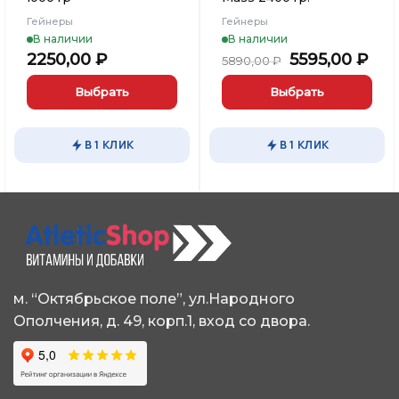
Гейнеры
Гейнеры
В наличии
В наличии
льная
кущая
Первоначал
Те
2250,00
₽
5595,00
₽
5890,00
₽
на:
цена
цен
2,50 ₽.
составляла
559
Выбрать
Выбрать
5890,00 ₽.
Этот
Этот
товар
товар
В 1 КЛИК
В 1 КЛИК
имеет
имеет
несколько
несколько
вариаций.
вариаций.
Опции
Опции
можно
можно
выбрать
выбрать
на
на
странице
странице
м. “Октябрьское поле”, ул.Народного
товара.
товара.
Ополчения, д. 49, корп.1, вход со двора.