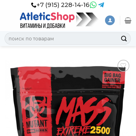
Skip
+7 (915) 228-14-16
to
content
Искать:
Добавить
в
Вишлист