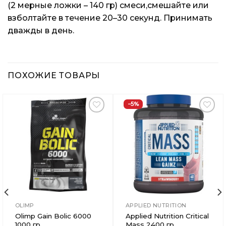
(2 мерные ложки – 140 гр) смеси,смешайте или
взболтайте в течение 20–30 секунд. Принимать
дважды в день.
ПОХОЖИЕ ТОВАРЫ
−5%
Добавить
Добавить
в
в
Вишлист
Вишлист
OLIMP
APPLIED NUTRITION
Olimp Gain Bolic 6000
Applied Nutrition Critical
1000 гр
Mass 2400 гр.