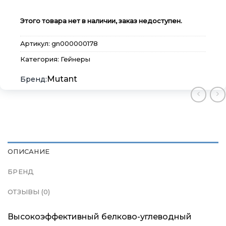
Этого товара нет в наличии, заказ недоступен.
Артикул:
gn000000178
Категория:
Гейнеры
Mutant
×
×
×
Меню
Меню
Меню
Каталог
Каталог
Каталог
ОПИСАНИЕ
Бренды
Бренды
Бренды
БРЕНД
Подарочные сертификаты
Подарочные сертификаты
Подарочные сертификаты
ОТЗЫВЫ (0)
Магазины
Магазины
Магазины
Высокоэффективный белково-углеводный