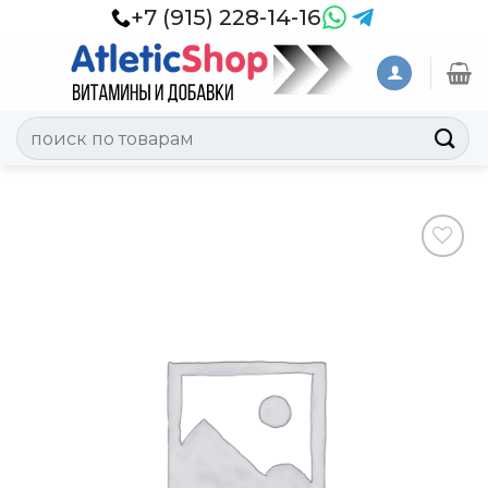
Skip
+7 (915) 228-14-16
to
content
Искать:
Добавить
в
Вишлист