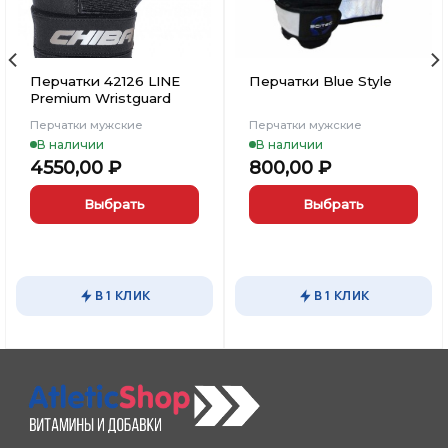
Перчатки 42126 LINE
Перчатки Blue Style
Premium Wristguard
Перчатки мужские
Перчатки мужские
В наличии
В наличии
4550,00
₽
800,00
₽
Выбрать
Выбрать
Этот
Этот
товар
товар
имеет
имеет
В 1 КЛИК
В 1 КЛИК
несколько
несколько
вариаций.
вариаций.
Опции
Опции
можно
можно
выбрать
выбрать
на
на
странице
странице
товара.
товара.