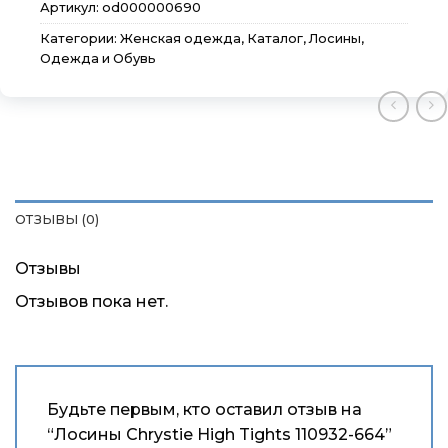
Артикул:
od000000690
Категории:
Женская одежда
,
Каталог
,
Лосины
,
Одежда и Обувь
×
×
×
Меню
Меню
Меню
Каталог
Каталог
Каталог
ОТЗЫВЫ (0)
Бренды
Бренды
Бренды
Отзывы
Подарочные сертификаты
Подарочные сертификаты
Подарочные сертификаты
Отзывов пока нет.
Магазины
Магазины
Магазины
Контакты
Контакты
Контакты
Будьте первым, кто оставил отзыв на
“Лосины Chrystie High Tights 110932-664”
Доставка и оплата
Доставка и оплата
Доставка и оплата