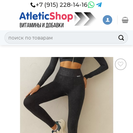
Skip
+7 (915) 228-14-16
to
content
Искать:
Добавить
в
Вишлист