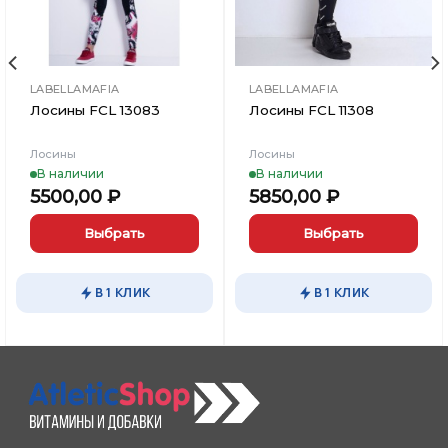
LABELLAMAFIA
LABELLAMAFIA
Лосины FCL 13083
Лосины FCL 11308
Лосины
Лосины
В наличии
В наличии
5500,00
₽
5850,00
₽
Выбрать
Выбрать
Этот
Этот
товар
товар
В 1 КЛИК
В 1 КЛИК
имеет
имеет
несколько
несколько
вариаций.
вариаций.
Опции
Опции
можно
можно
выбрать
выбрать
на
на