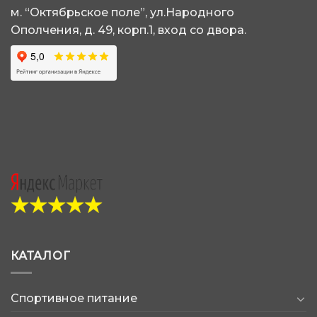
странице
странице
м. “Октябрьское поле”, ул.Народного
товара.
товара.
Ополчения, д. 49, корп.1, вход со двора.
КАТАЛОГ
Спортивное питание