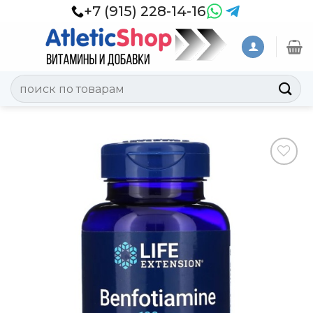
Skip
+7 (915) 228-14-16
to
content
Искать:
Добавить
в
Вишлист