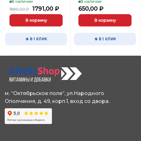
В наличии
В наличии
ьная
кущая
Первоначальная
Текущая
1791,00
₽
650,00
₽
1990,00
₽
а:
цена
цена:
1,00 ₽.
составляла
1791,00 ₽.
В корзину
В корзину
1990,00 ₽.
В 1 КЛИК
В 1 КЛИК
м. “Октябрьское поле”, ул.Народного
Ополчения, д. 49, корп.1, вход со двора.