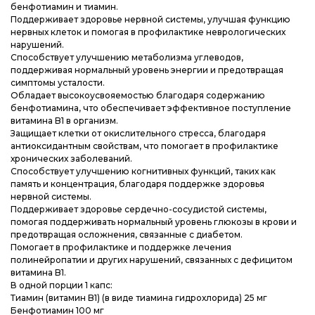
Блог
Блог
Блог
бенфотиамин и тиамин.
Поддерживает здоровье нервной системы, улучшая функцию
нервных клеток и помогая в профилактике неврологических
нарушений.
Способствует улучшению метаболизма углеводов,
поддерживая нормальный уровень энергии и предотвращая
симптомы усталости.
Обладает высокоусвояемостью благодаря содержанию
бенфотиамина, что обеспечивает эффективное поступление
витамина B1 в организм.
Защищает клетки от окислительного стресса, благодаря
антиоксидантным свойствам, что помогает в профилактике
хронических заболеваний.
Способствует улучшению когнитивных функций, таких как
память и концентрация, благодаря поддержке здоровья
нервной системы.
Поддерживает здоровье сердечно-сосудистой системы,
помогая поддерживать нормальный уровень глюкозы в крови и
предотвращая осложнения, связанные с диабетом.
Помогает в профилактике и поддержке лечения
полинейропатии и других нарушений, связанных с дефицитом
витамина B1.
В одной порции 1 капс:
Тиамин (витамин B1) (в виде тиамина гидрохлорида) 25 мг
Бенфотиамин 100 мг