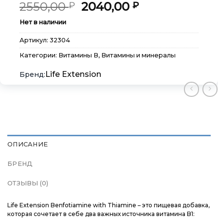
Первоначальная
Текущая
2550,00
2040,00
₽
₽
цена
цена:
Нет в наличии
составляла
2040,00 ₽.
2550,00 ₽.
×
×
×
Артикул:
32304
Меню
Меню
Меню
Категории:
Витамины В
,
Витамины и минералы
Каталог
Каталог
Каталог
Life Extension
Бренды
Бренды
Бренды
Подарочные сертификаты
Подарочные сертификаты
Подарочные сертификаты
ОПИСАНИЕ
Магазины
Магазины
Магазины
БРЕНД
Контакты
Контакты
Контакты
ОТЗЫВЫ (0)
Доставка и оплата
Доставка и оплата
Доставка и оплата
Life Extension Benfotiamine with Thiamine – это пищевая добавка,
которая сочетает в себе два важных источника витамина B1: