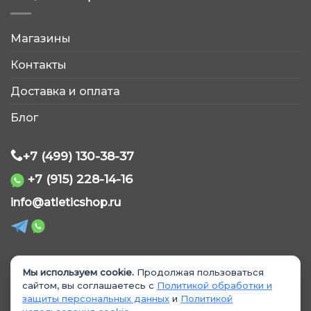
Магазины
AtleticShop
Контакты
Обычно отвечаем быстро
Доставка и оплата
Блог
+7 (499) 130-38-37
+7 (915) 228-14-16
WhatsApp
info@atleticshop.ru
Telegram
ВКонтакте
Мы используем cookie.
Продолжая пользоваться
© 2026 «AtleticShop». Все права защищены
сайтом, вы соглашаетесь с
Политикой обработки и
защиты персональных данных
и
Политикой
MAX