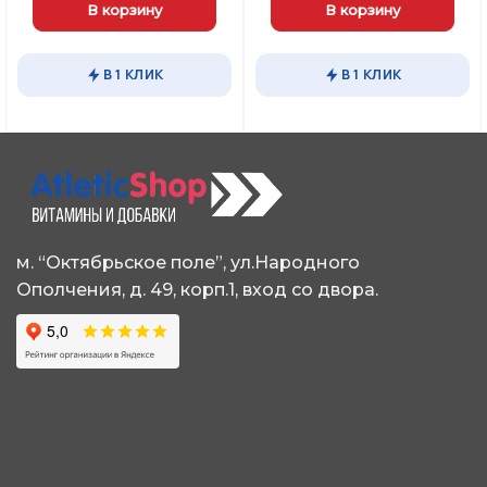
0,00 ₽.
составляла
1720,00 ₽.
составляла
289
В корзину
В корзину
1820,00 ₽.
3210,00 ₽.
В 1 КЛИК
В 1 КЛИК
м. “Октябрьское поле”, ул.Народного
Ополчения, д. 49, корп.1, вход со двора.