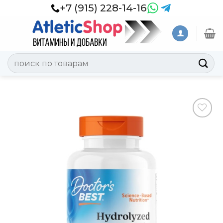
Skip
+7 (915) 228-14-16
to
content
Искать:
Добавить
в
Вишлист