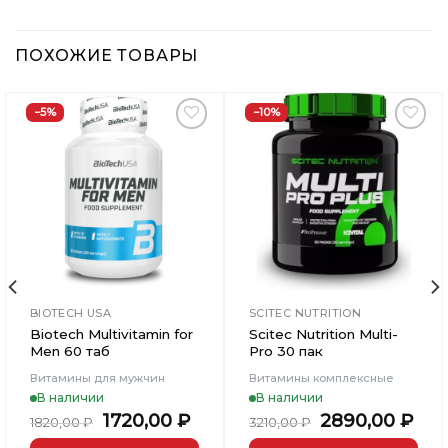
ПОХОЖИЕ ТОВАРЫ
−5%
−10%
Добавить
Добавить
в
в
Вишлист
Вишлист
BIOTECH USA
SCITEC NUTRITION
Biotech Multivitamin for
Scitec Nutrition Multi-
Men 60 таб
Pro 30 пак
Витамины для мужчин
Витамины комплексные
В наличии
В наличии
ьная
кущая
Первоначальная
Текущая
Первоначаль
Те
1720,00
₽
2890,00
₽
1820,00
₽
3210,00
₽
на:
цена
цена:
цена
цен