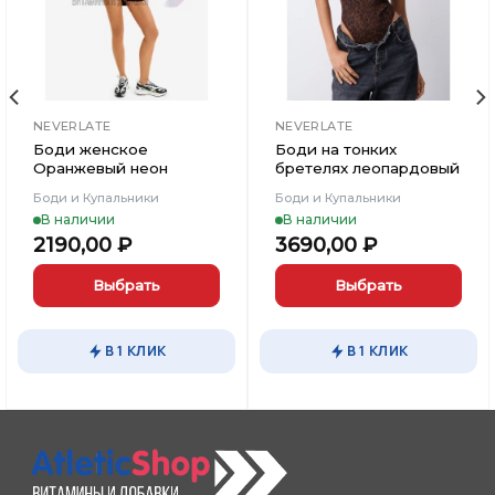
NEVERLATE
NEVERLATE
Боди женское
Боди на тонких
Оранжевый неон
бретелях леопардовый
Боди и Купальники
Боди и Купальники
В наличии
В наличии
2190,00
₽
3690,00
₽
Выбрать
Выбрать
Этот
Этот
товар
товар
В 1 КЛИК
В 1 КЛИК
имеет
имеет
несколько
несколько
вариаций.
вариаций.
Опции
Опции
можно
можно
выбрать
выбрать