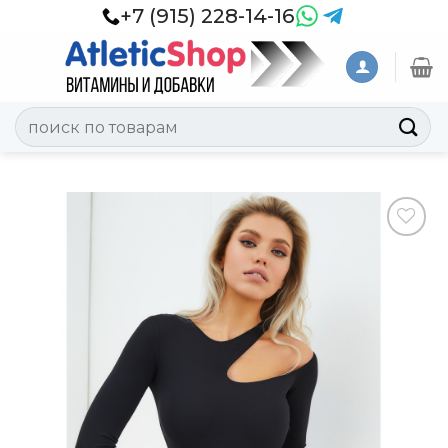
Skip
+7 (915) 228-14-16
to
content
Искать:
Добавить
в
Вишлист