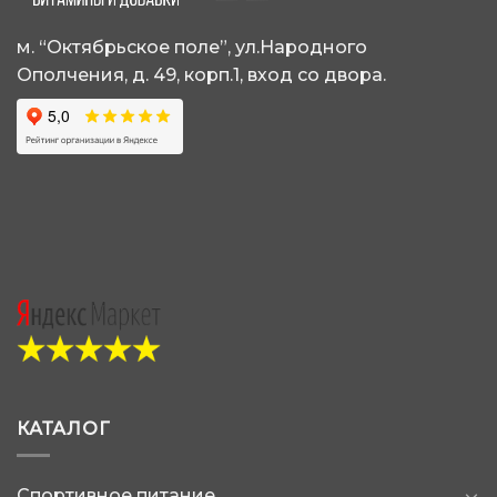
на
на
странице
странице
м. “Октябрьское поле”, ул.Народного
товара.
товара.
Ополчения, д. 49, корп.1, вход со двора.
КАТАЛОГ
Спортивное питание