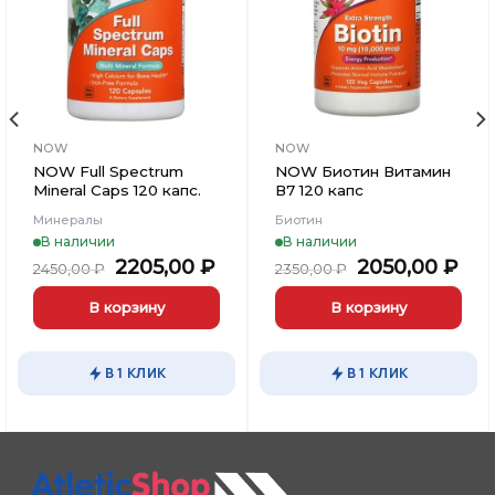
Вишлист
Вишлист
NOW
NOW
NOW Full Spectrum
NOW Биотин Витамин
Mineral Caps 120 капс.
В7 120 капс
Минералы
Биотин
В наличии
В наличии
Первоначальная
Текущая
Первоначал
Те
2205,00
₽
2050,00
₽
2450,00
₽
2350,00
₽
цена
цена:
цена
цен
составляла
2205,00 ₽.
составляла
205
В корзину
В корзину
2450,00 ₽.
2350,00 ₽.
В 1 КЛИК
В 1 КЛИК