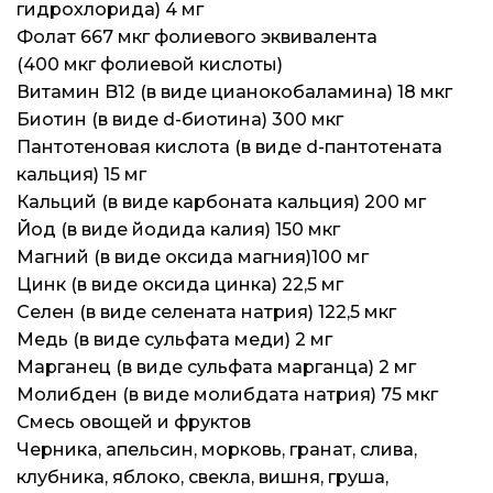
гидрохлорида) 4 мг
Фолат 667 мкг фолиевого эквивалента
(400 мкг фолиевой кислоты)
Витамин B12 (в виде цианокобаламина) 18 мкг
Биотин (в виде d-биотина) 300 мкг
Пантотеновая кислота (в виде d-пантотената
кальция) 15 мг
Кальций (в виде карбоната кальция) 200 мг
Йод (в виде йодида калия) 150 мкг
Магний (в виде оксида магния)100 мг
Цинк (в виде оксида цинка) 22,5 мг
Селен (в виде селената натрия) 122,5 мкг
Медь (в виде сульфата меди) 2 мг
Марганец (в виде сульфата марганца) 2 мг
Молибден (в виде молибдата натрия) 75 мкг
Смесь овощей и фруктов
Черника, апельсин, морковь, гранат, слива,
клубника, яблоко, свекла, вишня, груша,