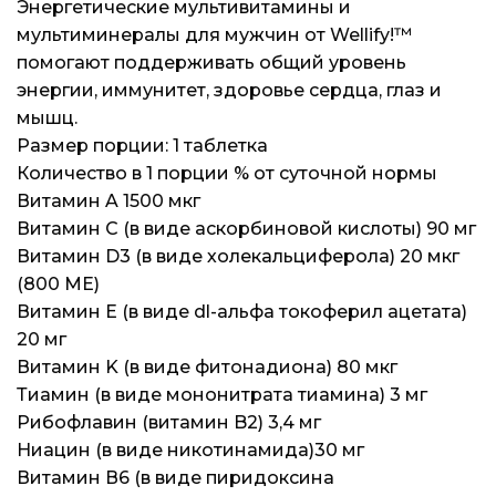
Энергетические мультивитамины и
Магазины
Магазины
Магазины
мультиминералы для мужчин от Wellify!™
помогают поддерживать общий уровень
Контакты
Контакты
Контакты
энергии, иммунитет, здоровье сердца, глаз и
мышц.
Доставка и оплата
Доставка и оплата
Доставка и оплата
Размер порции: 1 таблетка
Количество в 1 порции % от суточной нормы
Блог
Блог
Блог
Витамин A 1500 мкг
Витамин С (в виде аскорбиновой кислоты) 90 мг
Витамин D3 (в виде холекальциферола) 20 мкг
(800 МЕ)
Витамин E (в виде dl-альфа токоферил ацетата)
20 мг
Витамин K (в виде фитонадиона) 80 мкг
Тиамин (в виде мононитрата тиамина) 3 мг
Рибофлавин (витамин B2) 3,4 мг
Ниацин (в виде никотинамида)30 мг
Витамин В6 (в виде пиридоксина