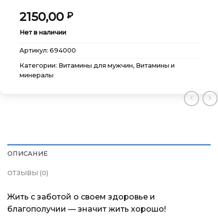
2150,00
₽
Нет в наличии
Артикул:
694000
Категории:
Витамины для мужчин
,
Витамины и
минералы
×
×
×
Меню
Меню
Меню
Каталог
Каталог
Каталог
ОПИСАНИЕ
ОТЗЫВЫ (0)
Бренды
Бренды
Бренды
Жить с заботой о своем здоровье и
Подарочные сертификаты
Подарочные сертификаты
Подарочные сертификаты
благополучии — значит жить хорошо!