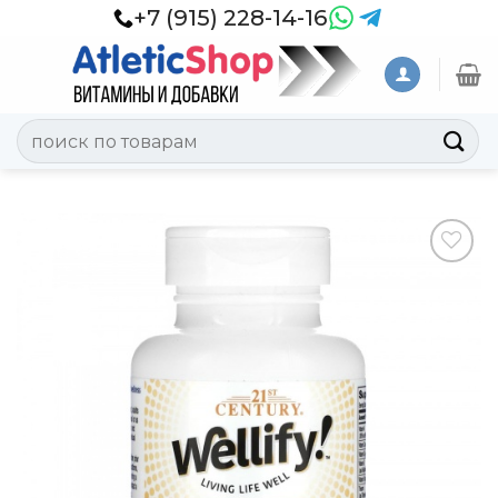
Skip
+7 (915) 228-14-16
to
content
Искать:
Добавить
в
Вишлист