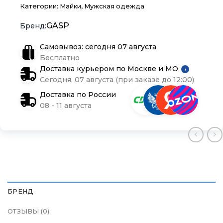
Категории:
Майки
,
Мужская одежда
Контакты
Контакты
Контакты
GASP
Самовывоз: сегодня 07 августа
Доставка и оплата
Доставка и оплата
Доставка и оплата
Бесплатно
Доставка курьером по Москве и МО
i
Блог
Блог
Блог
Сегодня, 07 августа (при заказе до 12:00)
Доставка по России
08 - 11 августа
БРЕНД
ОТЗЫВЫ (0)