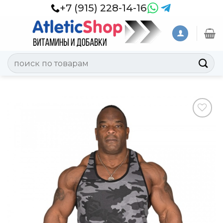
Skip
+7 (915) 228-14-16
to
content
Искать:
Добавить
в
Вишлист