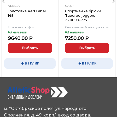
NEBBIA
GASP
Толстовка Red Label
Спортивные брюки
149
Tapered joggers
220899-775
Толстовки, кофты
Спортивные брюки, джинсы
В наличии
В наличии
9640,00
₽
7250,00
₽
Выбрать
Выбрать
Этот
Этот
товар
товар
В 1 КЛИК
В 1 КЛИК
имеет
имеет
несколько
несколько
вариаций.
вариаций.
Опции
Опции
можно
можно
выбрать
выбрать
на
на
странице
странице
м. “Октябрьское поле”, ул.Народного
товара.
товара.
Ополчения, д. 49, корп.1, вход со двора.