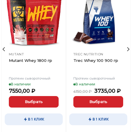
Добавить
Добавить
в
в
Вишлист
Вишлист
MUTANT
TREC NUTRITION
Mutant Whey 1800 гр
Trec Whey 100 900 гр
Протеин сывороточный
Протеин сывороточный
В наличии
В наличии
Первоначаль
Тек
7550,00
₽
3735,00
₽
4150,00
₽
цена
цен
составляла
3735
Выбрать
Выбрать
4150,00 ₽.
Этот
Этот
товар
товар
В 1 КЛИК
В 1 КЛИК
имеет
имеет
несколько
несколько