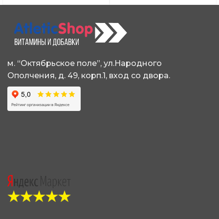
вариаций.
вариаций.
Опции
Опции
можно
можно
выбрать
выбрать
на
на
странице
странице
м. “Октябрьское поле”, ул.Народного
товара.
товара.
Ополчения, д. 49, корп.1, вход со двора.