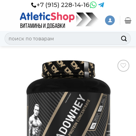
Skip
+7 (915) 228-14-16
to
content
Искать:
Добавить
в
Вишлист