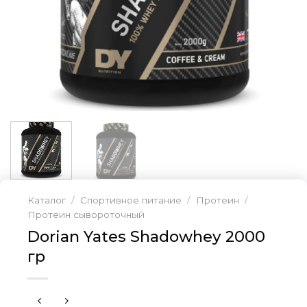
Каталог
/
Спортивное питание
/
Протеин
/
Протеин сывороточный
Dorian Yates Shadowhey 2000
гр