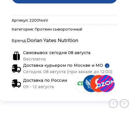
Магазины
Магазины
Магазины
Артикул:
2200144V
Контакты
Контакты
Контакты
Категория:
Протеин сывороточный
Доставка и оплата
Доставка и оплата
Доставка и оплата
Dorian Yates Nutrition
Самовывоз: сегодня 08 августа
Блог
Блог
Блог
Бесплатно
Доставка курьером по Москве и МО
i
Сегодня, 08 августа (при заказе до 12:00)
Доставка по России
09 - 12 августа