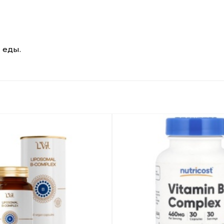
 еды.
Добавить
в
Вишлист