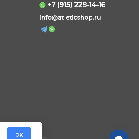
+7 (915) 228-14-16
AtleticShop
info@atleticshop.ru
Обычно отвечаем быстро
WhatsApp
Telegram
ВКонтакте
MAX
 с
OK