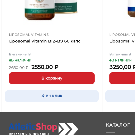
LIPOSOMAL VITAMINS
LIPOSOMAL V
Liposomal Vitamin B12-B9 60 капс
Liposomal V
Витамины В
Витамины В
В наличии
В наличии
Первоначальная
Текущая
2550,00
₽
3250,00
2650,00
₽
цена
цена:
составляла
2550,00 ₽.
В корзину
2650,00 ₽.
В 1 КЛИК
КАТАЛОГ