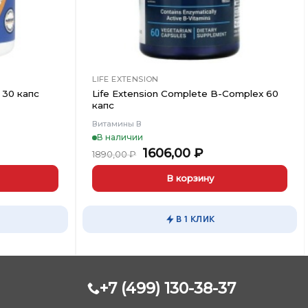
LIFE EXTENSION
 30 капс
Life Extension Complete B-Complex 60
капс
Витамины В
В наличии
Первоначальная
Текущая
1606,00
₽
1890,00
₽
цена
цена:
составляла
1606,00 ₽.
В корзину
1890,00 ₽.
В 1 КЛИК
+7 (499) 130-38-37