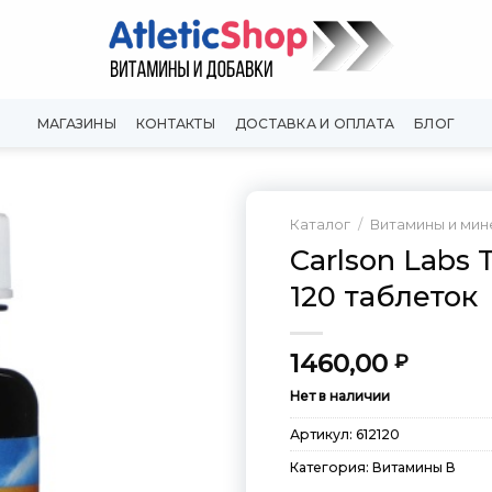
МАГАЗИНЫ
КОНТАКТЫ
ДОСТАВКА И ОПЛАТА
БЛОГ
Каталог
/
Витамины и ми
Carlson Labs T
Добавить
120 таблеток
в
Вишлист
1460,00
₽
Нет в наличии
Артикул:
612120
Категория:
Витамины В