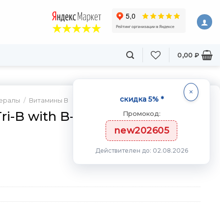
0,00
₽
скидка 5% *
нералы
/
Витамины В
ri-B with B-6 B-12 & Folic Acid
Промокод:
new202605
Действителен до: 02.08.2026