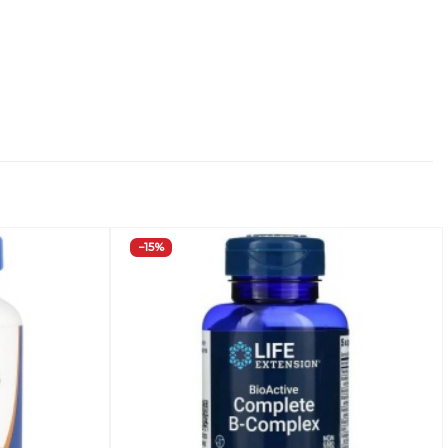
−15%
Добавить
Добавить
в
в
Вишлист
Вишлист