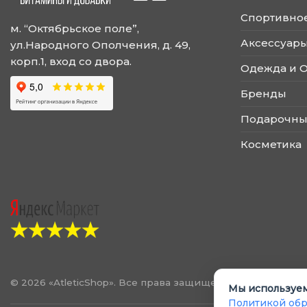
Спортивно
м. “Октябрьское поле”,
Аксессуары
ул.Народного Ополчения, д. 49,
корп.1, вход со двора.
Одежда и 
Бренды
Подарочны
Косметика
© 2026 «AtleticShop». Все права защищены
Мы используем
Политикой обр