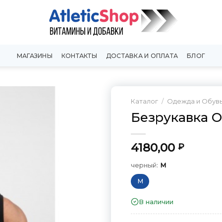
МАГАЗИНЫ
КОНТАКТЫ
ДОСТАВКА И ОПЛАТА
БЛОГ
Каталог
/
Одежда и Обув
Безрукавка Or
Добавить
в
Вишлист
4180,00
₽
черный:
M
M
В наличии
черный