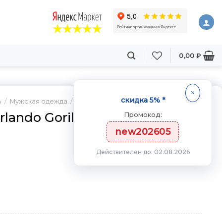
0,00
₽
скидка 5% *
ь
/
Мужская одежда
/
Майки
lando Gorilla
Промокод:
new202605
Действителен до: 02.08.2026