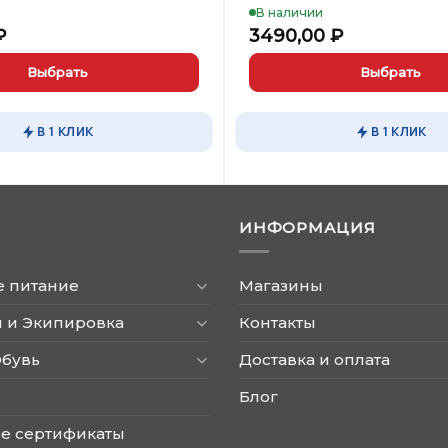
В наличии
₽
3490,00
₽
Выбрать
Выбрать
Этот
товар
В 1 КЛИК
В 1 КЛИК
имеет
несколько
вариаций.
Опции
ИНФОРМАЦИЯ
можно
выбрать
на
е питание
Магазины
странице
товара.
 и Экипировка
Контакты
Обувь
Доставка и оплата
Блог
е сертификаты