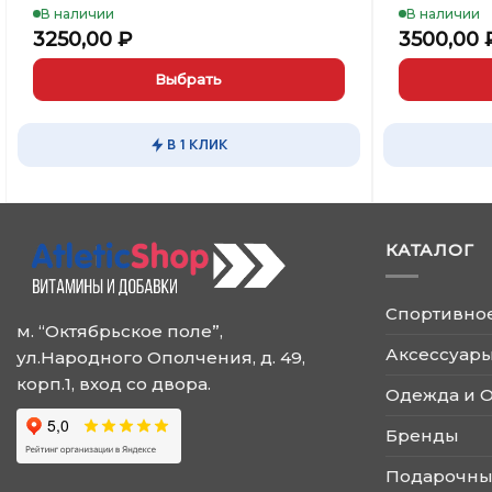
В наличии
В наличии
3250,00
₽
3500,00
Выбрать
Этот
Этот
товар
товар
В 1 КЛИК
имеет
имеет
несколько
несколько
вариаций.
вариаций.
Опции
Опции
КАТАЛОГ
можно
можно
выбрать
выбрать
на
на
Спортивно
странице
странице
м. “Октябрьское поле”,
товара.
товара.
Аксессуары
ул.Народного Ополчения, д. 49,
корп.1, вход со двора.
Одежда и 
Бренды
Подарочны