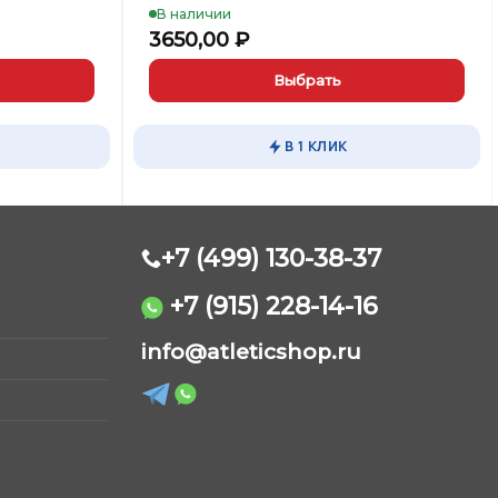
В наличии
3650,00
₽
Выбрать
Этот
товар
В 1 КЛИК
имеет
несколько
вариаций.
Опции
можно
+7 (499) 130-38-37
выбрать
на
+7 (915) 228-14-16
странице
AtleticShop
товара.
info@atleticshop.ru
Обычно отвечаем быстро