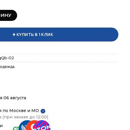
авка Orlando Gorilla
ЗИНУ
КУПИТЬ В 1 КЛИК
zgQb-O2
 одежда
я 06 августа
м по Москве и МО
i
 (при заказе до 12:00)
ии