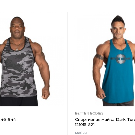
Добавить
в
Вишлист
BETTER BODIES
446-944
Спортивная майка Dark Tur
121015-521
Майки