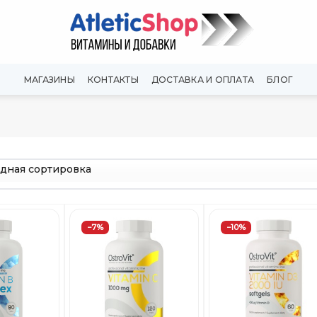
МАГАЗИНЫ
КОНТАКТЫ
ДОСТАВКА И ОПЛАТА
БЛОГ
−7%
−10%
Добавить
Добавить
Добави
в
в
в
Вишлист
Вишлист
Вишли