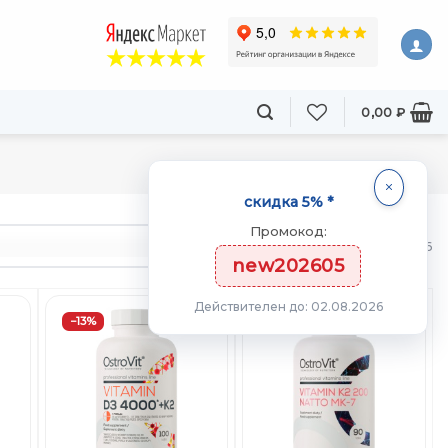
0,00
₽
скидка 5% *
Промокод:
товаров
из 46
new202605
Действителен до: 02.08.2026
−13%
−10%
ть
Добавить
Добавить
в
в
ст
Вишлист
Вишлист