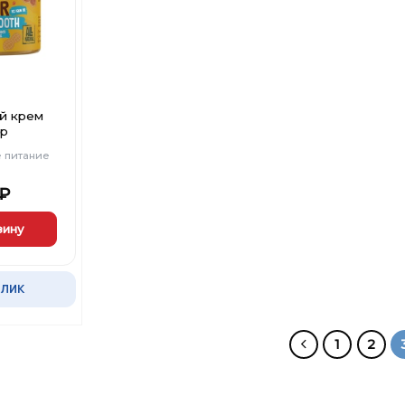
й крем
гр
 питание
₽
зину
КЛИК
1
2