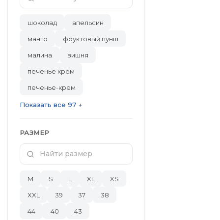
шоколад
апельсин
манго
фруктовый пунш
малина
вишня
печенье крем
печенье-крем
Показать все 97 ↓
РАЗМЕР
M
S
L
XL
XS
XXL
39
37
38
44
40
43