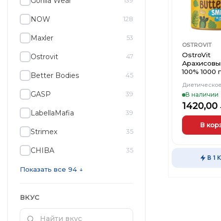
Gorilla Wear
139
NOW
128
Maxler
53
OSTROVIT
OstroVit
Ostrovit
47
Арахисовы
100% 1000 
Better Bodies
45
Диетическое
GASP
39
В наличии
1420,00
LabellaMafia
39
В кор
Strimex
35
CHIBA
35
В 1 
Показать все 94 ↓
ВКУС