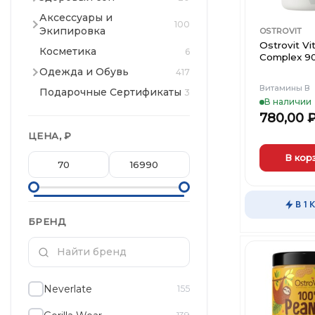
Аксессуары и
100
Экипировка
OSTROVIT
Ostrovit Vi
Косметика
6
Complex 90
Одежда и Обувь
417
Витамины В
Подарочные Сертификаты
3
В наличии
780,00
ЦЕНА, ₽
В кор
В 1 
БРЕНД
Neverlate
155