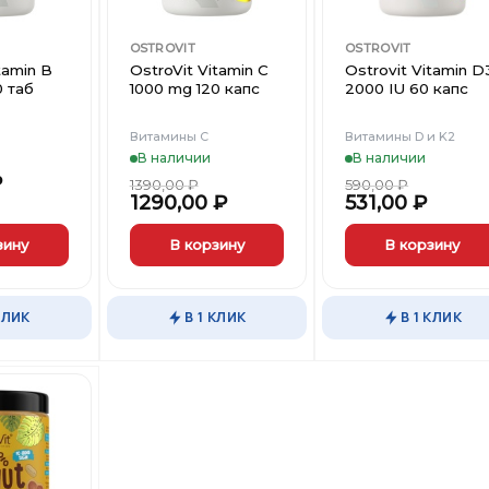
OSTROVIT
OSTROVIT
tamin B
OstroVit Vitamin C
Ostrovit Vitamin D
 таб
1000 mg 120 капс
2000 IU 60 капс
Витамины С
Витамины D и K2
В наличии
В наличии
₽
1390,00
₽
590,00
₽
1290,00
₽
531,00
₽
зину
В корзину
В корзину
КЛИК
В 1 КЛИК
В 1 КЛИК
Добавить
в
Вишлист