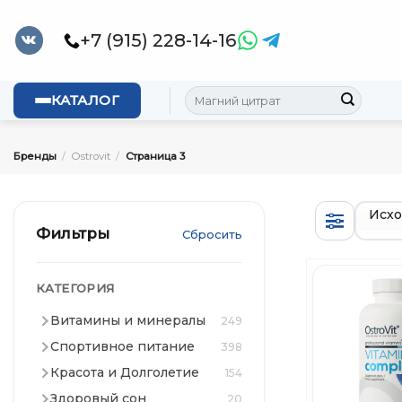
Skip
to
+7 (915) 228-14-16
content
Искать:
КАТАЛОГ
Бренды
/
Ostrovit
/
Страница 3
Фильтры
Сбросить
КАТЕГОРИЯ
Витамины и минералы
249
Спортивное питание
398
Красота и Долголетие
154
Здоровый сон
20