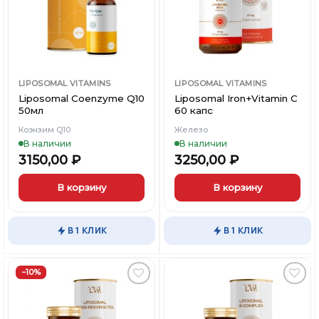
LIPOSOMAL VITAMINS
LIPOSOMAL VITAMINS
Liposomal Coenzyme Q10
Liposomal Iron+Vitamin C
50мл
60 капс
Коэнзим Q10
Железо
В наличии
В наличии
3150,00
₽
3250,00
₽
В корзину
В корзину
В 1 КЛИК
В 1 КЛИК
−10%
Добавить
Добавить
в
в