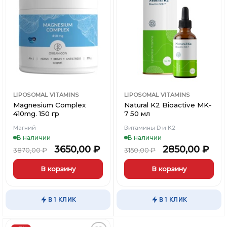
Добавить
Добавить
в
в
Вишлист
Вишлист
LIPOSOMAL VITAMINS
LIPOSOMAL VITAMINS
Magnesium Complex
Natural K2 Bioactive MK-
410mg. 150 гр
7 50 мл
Магний
Витамины D и K2
В наличии
В наличии
3650,00
₽
2850,00
₽
3870,00
₽
3150,00
₽
В корзину
В корзину
В 1 КЛИК
В 1 КЛИК