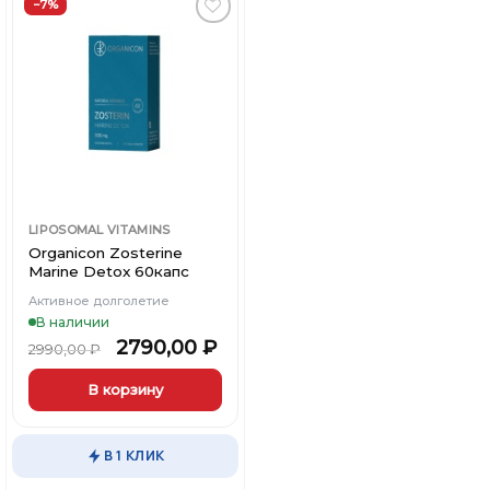
−7%
Добавить
в
Вишлист
LIPOSOMAL VITAMINS
Organicon Zosterine
Marine Detox 60капс
Активное долголетие
В наличии
2790,00
₽
2990,00
₽
В корзину
В 1 КЛИК