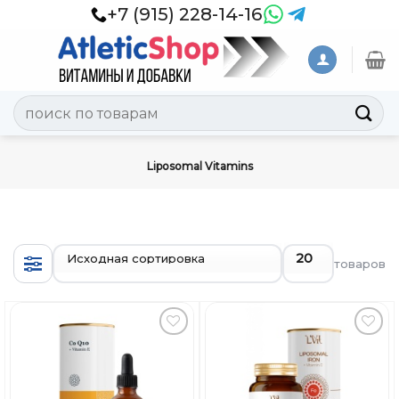
Skip
+7 (915) 228-14-16
to
content
Искать:
Liposomal Vitamins
товаров
Добавить
Добавить
в
в
Вишлист
Вишлист