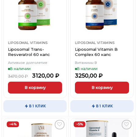
Вишлист
Вишлист
LIPOSOMAL VITAMINS
LIPOSOMAL VITAMINS
×
×
×
Меню
Меню
Меню
Liposomal Trans-
Liposomal Vitamin B
Resveratrol 60 капс
Complex 60 капс
Активное долголетие
Витамины В
Каталог
Каталог
Каталог
В наличии
В наличии
3120,00
₽
3250,00
₽
3470,00
₽
Бренды
Бренды
Бренды
В корзину
В корзину
Подарочные сертификаты
Подарочные сертификаты
Подарочные сертификаты
В 1 КЛИК
В 1 КЛИК
Магазины
Магазины
Магазины
−4%
−5%
Контакты
Контакты
Контакты