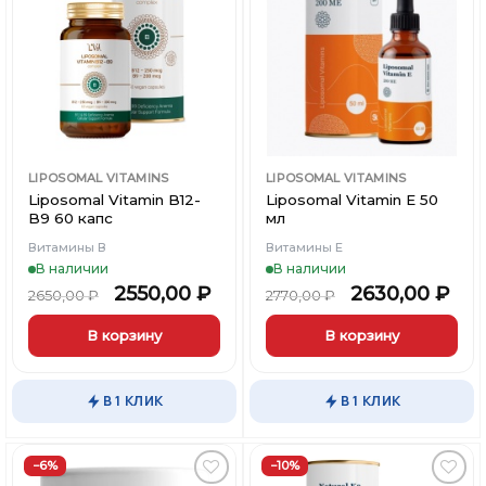
Добавить
Добавить
в
в
Доставка и оплата
Доставка и оплата
Доставка и оплата
Вишлист
Вишлист
Блог
Блог
Блог
LIPOSOMAL VITAMINS
LIPOSOMAL VITAMINS
Liposomal Vitamin B12-
Liposomal Vitamin E 50
B9 60 капс
мл
Витамины В
Витамины Е
В наличии
В наличии
2550,00
₽
2630,00
₽
2650,00
₽
2770,00
₽
В корзину
В корзину
В 1 КЛИК
В 1 КЛИК
−6%
−10%