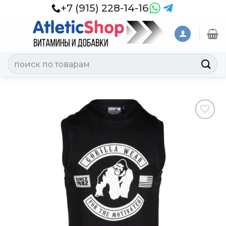
Skip
+7 (915) 228-14-16
to
content
Искать:
Добавить
в
Вишлист