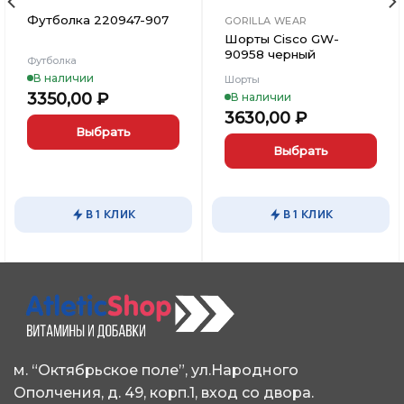
Футболка 220947-907
GORILLA WEAR
Шорты Cisco GW-
90958 черный
Футболка
В наличии
Шорты
3350,00
₽
В наличии
3630,00
₽
Выбрать
Выбрать
Этот
товар
Этот
имеет
товар
В 1 КЛИК
В 1 КЛИК
несколько
имеет
вариаций.
несколько
Опции
вариаций.
можно
Опции
выбрать
можно
на
выбрать
странице
на
товара.
странице
товара.
м. “Октябрьское поле”, ул.Народного
Ополчения, д. 49, корп.1, вход со двора.