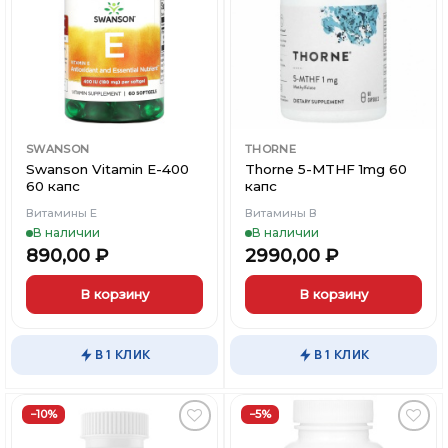
в
в
Вишлист
Вишлист
SWANSON
THORNE
Swanson Vitamin E-400
Thorne 5-MTHF 1mg 60
60 капc
капс
Витамины Е
Витамины В
В наличии
В наличии
890,00
₽
2990,00
₽
В корзину
В корзину
×
×
×
Меню
Меню
Меню
В 1 КЛИК
В 1 КЛИК
Каталог
Каталог
Каталог
−10%
−5%
Бренды
Бренды
Бренды