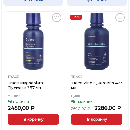
имеет
несколько
вариаций.
−15%
Опции
можно
Добавить
Добавить
выбрать
в
в
Вишлист
Вишлист
на
странице
товара.
TRACE
TRACE
Trace Magnesium
Trace Zinc+Quercetin 473
Glycinate 237 мл
мл
Магний
Цинк
В наличии
В наличии
2450,00
₽
2286,00
₽
2690,00
₽
В корзину
В корзину