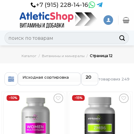
Skip
+7 (915) 228-14-16
to
content
Искать:
Каталог
/
Витамины и минералы
/
Страница 12
товаров
из 249
−10%
−15%
Добавить
Добавить
в
в
Вишлист
Вишлист