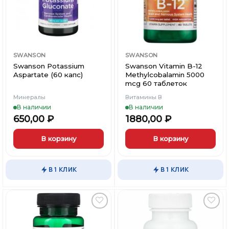
SWANSON
SWANSON
Swanson Potassium
Swanson Vitamin B-12
Aspartate (60 капс)
Methylcobalamin 5000
mcg 60 таблеток
Минералы
Витамины В
В наличии
В наличии
650,00
₽
1880,00
₽
В корзину
В корзину
В 1 КЛИК
В 1 КЛИК
Добавить
Добавить