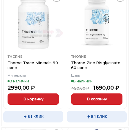
Добавить
Добавить
в
в
Вишлист
Вишлист
THORNE
THORNE
Thorne Trace Minerals 90
Thorne Zinc Bisglycinate
капс
60 капс
Минералы
Цинк
В наличии
В наличии
2990,00
₽
1690,00
₽
1790,00
₽
В корзину
В корзину
В 1 КЛИК
В 1 КЛИК