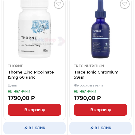
Добавить
Добавить
в
в
Вишлист
Вишлист
THORNE
TREC NUTRITION
Thorne Zinc Picolinate
Trace Ionic Chromium
15mg 60 капс
59мл
Цинк
Жиросжигатели
В наличии
В наличии
1790,00
₽
1790,00
₽
В корзину
В корзину
В 1 КЛИК
В 1 КЛИК