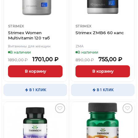
STRIMEX
STRIMEX
Strimex Women
Strimex ZMB6 60 капс
Multivitamin 120 таб
Витамины для женщин
ZMA
В наличии
В наличии
1701,00
₽
755,00
₽
1890,00
₽
890,00
₽
В корзину
В корзину
В 1 КЛИК
В 1 КЛИК
Добавить
Добавить
в
в
Вишлист
Вишлист