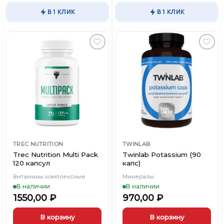
В 1 КЛИК
В 1 КЛИК
Добавить
Добавить
в
в
Вишлист
Вишлист
TREC NUTRITION
TWINLAB
Trec Nutrition Multi Pack
Twinlab Potassium (90
120 капсул
капс)
Витамины комплексные
Минералы
В наличии
В наличии
1550,00
₽
970,00
₽
В корзину
В корзину