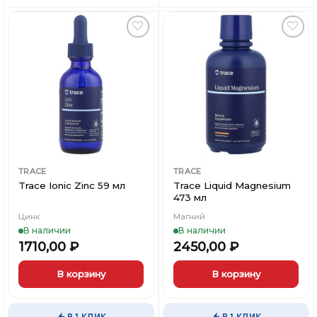
Добавить
Добавить
в
в
Вишлист
Вишлист
TRACE
TRACE
Trace Ionic Zinc 59 мл
Trace Liquid Magnesium
473 мл
Цинк
Магний
В наличии
В наличии
1710,00
₽
2450,00
₽
В корзину
В корзину
Этот
товар
В 1 КЛИК
В 1 КЛИК