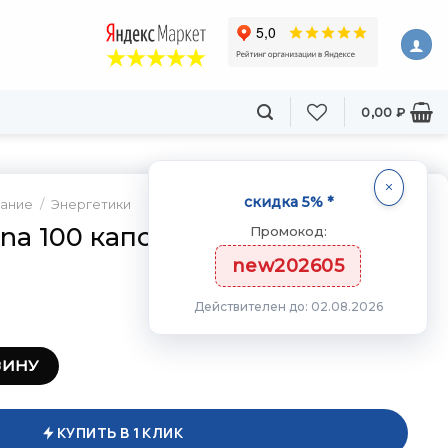
0,00
₽
скидка 5% *
тание
/
Энергетики
na 100 капс
Промокод:
new202605
Действителен до: 02.08.2026
ex Guarana 100 капс
ЗИНУ
КУПИТЬ В 1 КЛИК