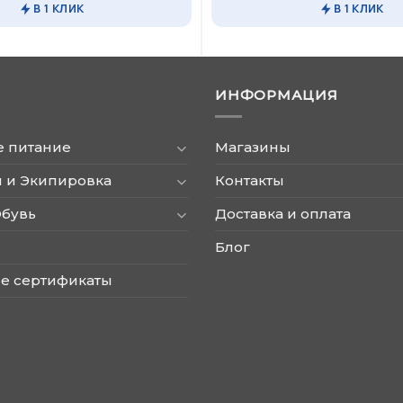
имеет
В 1 КЛИК
В 1 КЛИК
несколько
вариаций.
Опции
можно
ИНФОРМАЦИЯ
выбрать
на
странице
е питание
Магазины
товара.
 и Экипировка
Контакты
Обувь
Доставка и оплата
Блог
е сертификаты