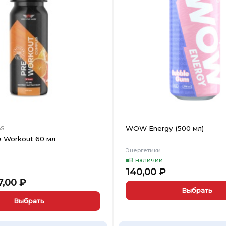
в
Вишлист
WOW Energy (500 мл)
BS
e Workout 60 мл
Энергетики
В наличии
140,00
₽
ервоначальная
Текущая
7,00
₽
ена
цена:
Выбрать
ставляла
117,00 ₽.
Выбрать
Этот
0,00 ₽.
товар