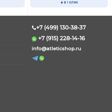
В 1 КЛИК
+7 (499) 130-38-37
+7 (915) 228-14-16
AtleticShop
Обычно отвечаем быстро
info@atleticshop.ru
WhatsApp
Telegram
ВКонтакте