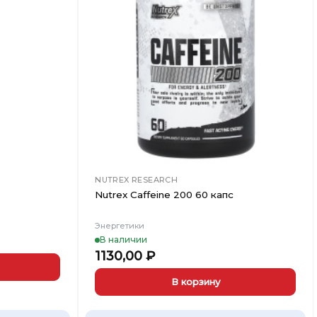
в
в
Вишлист
Вишлист
NUTREX RESEARCH
Nutrex Caffeine 200 60 капс
Энергетики
В наличии
1130,00
₽
В корзину