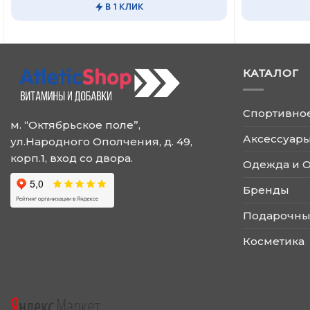
товар
товар
В 1 КЛИК
имеет
имеет
несколько
несколько
вариаций.
вариаций.
Опции
Опции
КАТАЛОГ
можно
можно
выбрать
выбрать
на
на
Спортивно
странице
странице
м. “Октябрьское поле”,
товара.
товара.
Аксессуары
ул.Народного Ополчения, д. 49,
корп.1, вход со двора.
Одежда и 
Бренды
Подарочны
Косметика