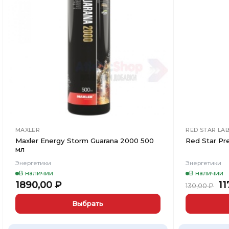
в
Вишлист
MAXLER
RED STAR LA
Maxler Energy Storm Guarana 2000 500
Red Star Pr
мл
Энергетики
Энергетики
В наличии
В наличии
П
1890,00
₽
11
130,00
₽
ц
со
Выбрать
13
Этот
Этот