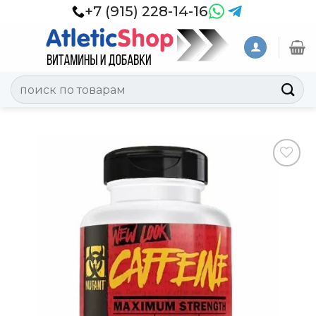
Skip
+7 (915) 228-14-16
to
content
Искать:
Добавить
в
Вишлист