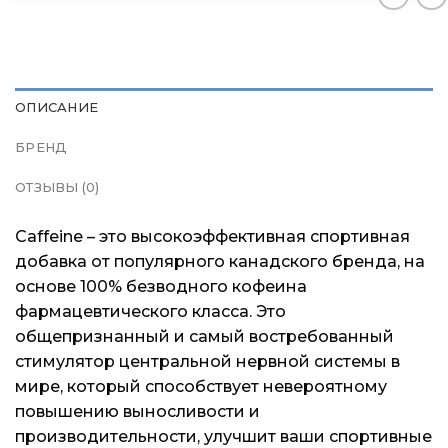
Подарочные сертификаты
Подарочные сертификаты
Подарочные сертификаты
Магазины
Магазины
Магазины
ОПИСАНИЕ
Контакты
Контакты
Контакты
БРЕНД
Доставка и оплата
Доставка и оплата
Доставка и оплата
ОТЗЫВЫ (0)
Caffeine – это высокоэффективная спортивная
Блог
Блог
Блог
добавка от популярного канадского бренда, на
основе 100% безводного кофеина
фармацевтического класса. Это
общепризнанный и самый востребованный
стимулятор центральной нервной системы в
мире, который способствует невероятному
повышению выносливости и
производительности, улучшит ваши спортивные