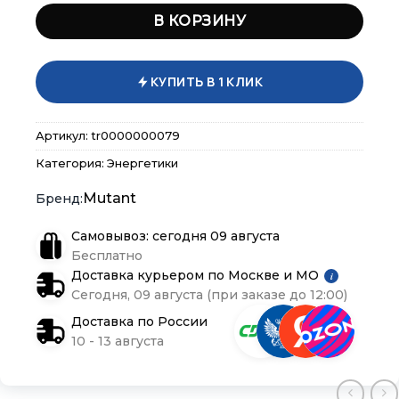
В КОРЗИНУ
КУПИТЬ В 1 КЛИК
Артикул:
tr0000000079
Категория:
Энергетики
Mutant
Самовывоз: сегодня 09 августа
Бесплатно
Доставка курьером по Москве и МО
×
×
×
i
Меню
Меню
Меню
Сегодня, 09 августа (при заказе до 12:00)
Доставка по России
Каталог
Каталог
Каталог
10 - 13 августа
Бренды
Бренды
Бренды