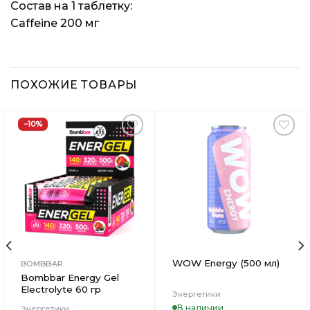
Состав на 1 таблетку:
Caffeine 200 мг
ПОХОЖИЕ ТОВАРЫ
−10%
Добавить
Добавить
в
в
Вишлист
Вишлист
WOW Energy (500 мл)
BOMBBAR
Bombbar Energy Gel
Electrolyte 60 гр
Энергетики
В наличии
Энергетики