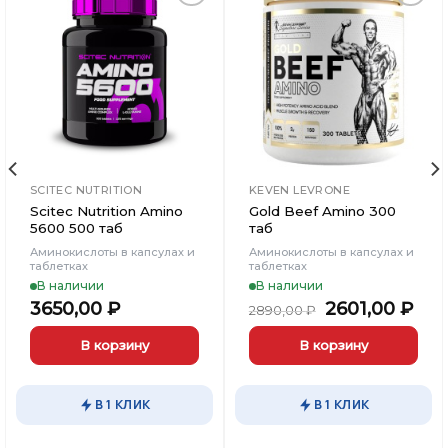
Добавить
Добавить
в
в
Вишлист
Вишлист
SCITEC NUTRITION
KEVEN LEVRONE
Scitec Nutrition Amino
Gold Beef Amino 300
5600 500 таб
таб
Аминокислоты в капсулах и
Аминокислоты в капсулах и
таблетках
таблетках
В наличии
В наличии
Первоначал
Те
3650,00
₽
2601,00
₽
2890,00
₽
цена
цен
составляла
260
В корзину
В корзину
2890,00 ₽.
В 1 КЛИК
В 1 КЛИК