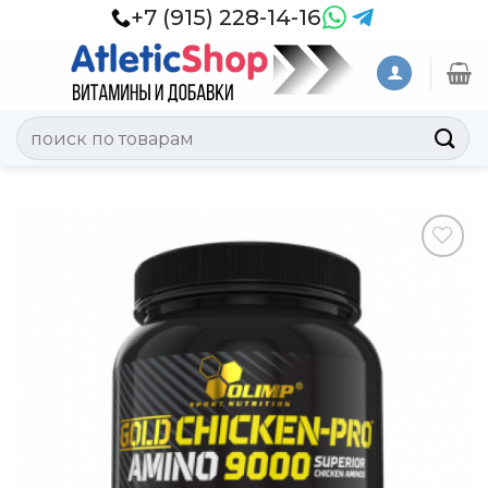
Skip
+7 (915) 228-14-16
to
content
Искать:
Добавить
в
Вишлист