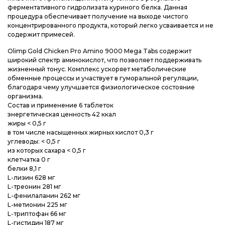
ферментативного гидролизата куриного белка. Данная
процедура обеспечивает получение на выходе чистого
концентрированного продукта, который легко усваивается и не
содержит примесей.
Olimp Gold Chicken Pro Amino 9000 Mega Tabs содержит
широкий спектр аминокислот, что позволяет поддерживать
жизненный тонус. Комплекс ускоряет метаболические
обменные процессы и участвует в гуморальной регуляции,
благодаря чему улучшается физиологическое состояние
организма.
Состав и применение 6 таблеток
энергетическая ценность 42 ккал
жиры < 0,5 г
в том числе насыщенных жирных кислот 0,3 г
углеводы: < 0,5 г
из которых сахара < 0,5 г
клетчатка 0 г
белки 8,1 г
L-лизин 628 мг
L-треонин 281 мг
L-фенилаланин 262 мг
L-метионин 225 мг
L-триптофан 66 мг
L-гистидин 187 мг