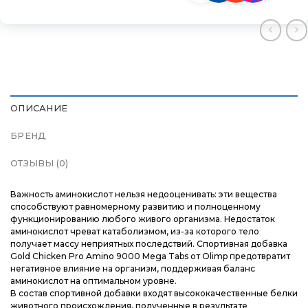
Магазины
Магазины
Магазины
Контакты
Контакты
Контакты
Доставка и оплата
Доставка и оплата
Доставка и оплата
ОПИСАНИЕ
Блог
Блог
Блог
БРЕНД
ОТЗЫВЫ (0)
Важность аминокислот нельзя недооценивать: эти вещества
способствуют равномерному развитию и полноценному
функционированию любого живого организма. Недостаток
аминокислот чреват катаболизмом, из-за которого тело
получает массу неприятных последствий. Спортивная добавка
Gold Chicken Pro Amino 9000 Mega Tabs от Olimp предотвратит
негативное влияние на организм, поддерживая баланс
аминокислот на оптимальном уровне.
В состав спортивной добавки входят высококачественные белки
животного происхождения, полученные в результате