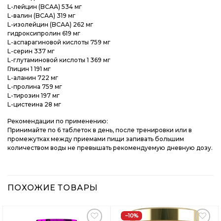
L-лейцин (BCAA) 534 мг
L-валин (BCAA) 319 мг
L-изолейцин (BCAA) 262 мг
гидроксипролин 619 мг
L-аспарагиновой кислоты 759 мг
L-серин 337 мг
L-глутаминовой кислоты 1 369 мг
Глицин 1 191 мг
L-аланин 722 мг
L-пролина 759 мг
L-тирозин 197 мг
L-цистеина 28 мг
Рекомендации по применению:
Принимайте по 6 таблеток в день, после тренировки или в
промежутках между приемами пищи запивать большим
количеством воды не превышать рекомендуемую дневную дозу.
ПОХОЖИЕ ТОВАРЫ
−10%