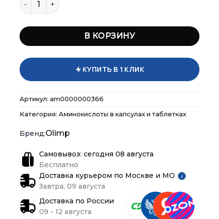
В КОРЗИНУ
КУПИТЬ В 1 КЛИК
Артикул:
am0000000366
Категория:
Аминокислоты в капсулах и таблетках
×
×
×
Меню
Меню
Меню
Olimp
Самовывоз: сегодня 08 августа
Каталог
Каталог
Каталог
Бесплатно
Доставка курьером по Москве и МО
i
Бренды
Бренды
Бренды
Завтра, 09 августа
Доставка по России
Подарочные сертификаты
Подарочные сертификаты
Подарочные сертификаты
09 - 12 августа