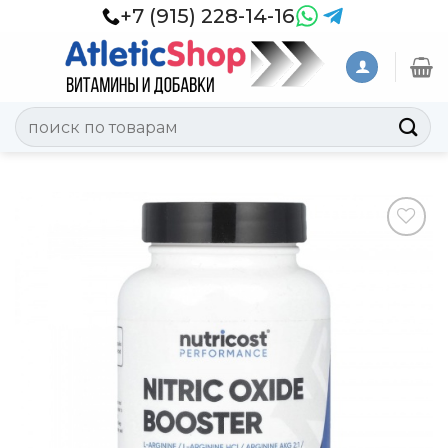
Skip
+7 (915) 228-14-16
to
content
Искать:
Добавить
в
Вишлист