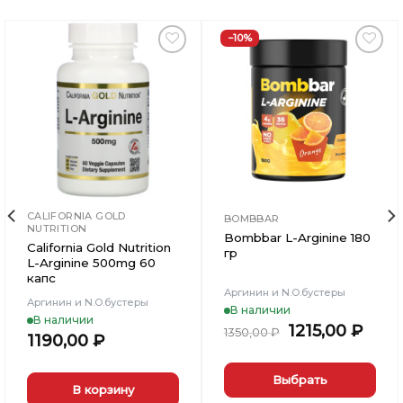
−10%
Добавить
Добавить
в
в
Вишлист
Вишлист
CALIFORNIA GOLD
BOMBBAR
NUTRITION
Bombbar L-Arginine 180
California Gold Nutrition
гр
L-Arginine 500mg 60
капс
Аргинин и N.O.бустеры
Аргинин и N.O.бустеры
В наличии
В наличии
Первоначаль
Тек
1215,00
₽
1350,00
₽
1190,00
₽
цена
цена
составляла
1215,
1350,00 ₽.
Выбрать
В корзину