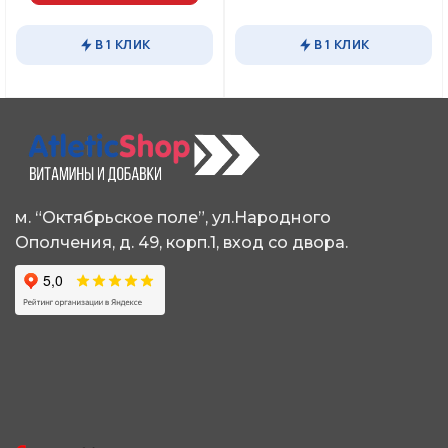
Этот
товар
В 1 КЛИК
В 1 КЛИК
имеет
несколько
вариаций.
Опции
можно
выбрать
на
странице
товара.
м. “Октябрьское поле”, ул.Народного
Ополчения, д. 49, корп.1, вход со двора.