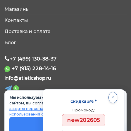
AtleticShop
Магазины
Обычно отвечаем быстро
Контакты
Доставка и оплата
Блог
+7 (499) 130-38-37
WhatsApp
+7 (915) 228-14-16
Telegram
info@atleticshop.ru
ВКонтакте
Мы используем cookie.
Продолжая пользоваться
скидка 5% *
сайтом, вы соглашаетесь с
Политикой обработки и
защиты персональных данных
и
Политикой
Промокод:
© 2026 «AtleticShop». Все права защищены
MAX
использования cookie
.
new202605
OK
Политика обработки персональных данных