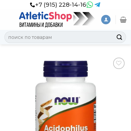
Skip
+7 (915) 228-14-16
to
content
Искать:
Добавить
в
Вишлист