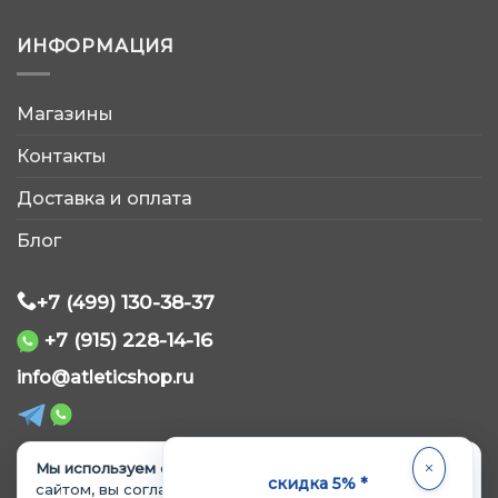
ИНФОРМАЦИЯ
Магазины
AtleticShop
Обычно отвечаем быстро
Контакты
Доставка и оплата
Блог
+7 (499) 130-38-37
WhatsApp
+7 (915) 228-14-16
info@atleticshop.ru
Telegram
ВКонтакте
Мы используем cookie.
Продолжая пользоваться
скидка 5% *
сайтом, вы соглашаетесь с
Политикой обработки и