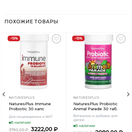
ПОХОЖИЕ ТОВАРЫ
−15%
−15%
Добавить
Добавить
в
в
Вишлист
Вишлист
NATURESPLUS
NATURESPLUS
NaturesPlus Immune
NaturesPlus Probiotic
Probiotic 30 капс
Animal Parade 30 таб.
Витамины и добавки для
Для пищеварения и ЖКТ
детей
В наличии
В наличии
ьная
кущая
Первоначальная
Текущая
3222,00
₽
3790,00
₽