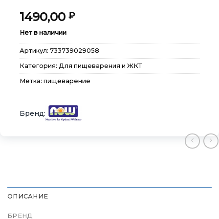
1490,00
₽
Нет в наличии
×
×
×
Меню
Меню
Меню
Артикул:
733739029058
Категория:
Для пищеварения и ЖКТ
Каталог
Каталог
Каталог
Метка:
пищеварение
Бренды
Бренды
Бренды
Подарочные сертификаты
Подарочные сертификаты
Подарочные сертификаты
Магазины
Магазины
Магазины
Контакты
Контакты
Контакты
Доставка и оплата
Доставка и оплата
Доставка и оплата
ОПИСАНИЕ
БРЕНД