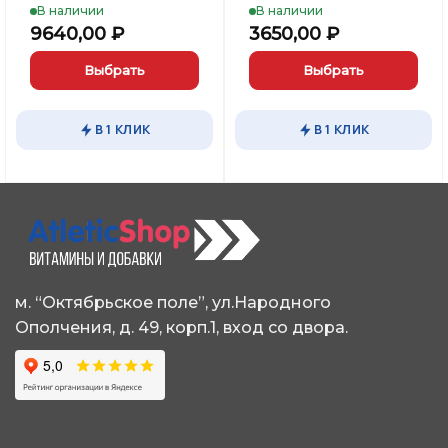
В наличии
В наличии
9640,00
₽
3650,00
₽
Выбрать
Выбрать
Этот
Этот
товар
товар
В 1 КЛИК
В 1 КЛИК
имеет
имеет
несколько
несколько
вариаций.
вариаций.
Опции
Опции
можно
можно
выбрать
выбрать
на
на
странице
странице
м. “Октябрьское поле”, ул.Народного
товара.
товара.
Ополчения, д. 49, корп.1, вход со двора.