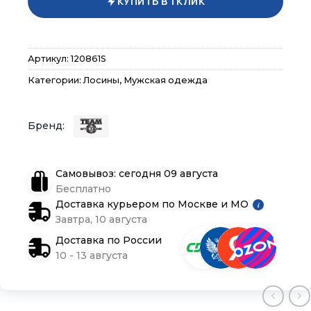
КУПИТЬ В 1 КЛИК
Контакты
Контакты
Контакты
Доставка и оплата
Доставка и оплата
Доставка и оплата
Артикул:
120861S
Категории:
Лосины
,
Мужская одежда
Блог
Блог
Блог
Самовывоз: сегодня 09 августа
Бесплатно
Доставка курьером по Москве и МО
i
Завтра, 10 августа
Доставка по России
10 - 13 августа