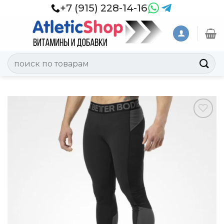
Skip
+7 (915) 228-14-16
to
content
Искать:
Добавить
в
Вишлист