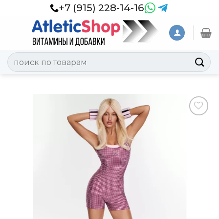
Skip
+7 (915) 228-14-16
to
content
Искать:
Добавить
в
Вишлист