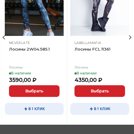
в
в
Вишлист
Вишлист
NEVERLATE
LABELLAMAFIA
Лосины 2W04.585.1
Лосины FCL 11361
Лосины
Лосины
В наличии
В наличии
3590,00
₽
4350,00
₽
Выбрать
Выбрать
Этот
Этот
товар
товар
В 1 КЛИК
В 1 КЛИК
имеет
имеет
несколько
несколько
вариаций.
вариаций.
Опции
Опции