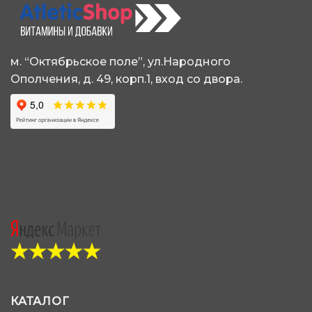
можно
можно
выбрать
выбрать
на
на
странице
странице
м. “Октябрьское поле”, ул.Народного
товара.
товара.
Ополчения, д. 49, корп.1, вход со двора.
КАТАЛОГ