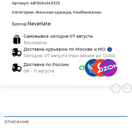
Артикул:
4813064143325
Доставка и оплата
Доставка и оплата
Доставка и оплата
Категории:
Женская одежда
,
Комбинезоны
Блог
Блог
Блог
Neverlate
Самовывоз: сегодня 07 августа
Бесплатно
Доставка курьером по Москве и МО
i
Сегодня, 07 августа (при заказе до 12:00)
Доставка по России
08 - 11 августа
ОПИСАНИЕ