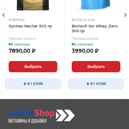
SYNTRAX
BIOTECH USA
Syntrax Nectar 920 гр
Biotech Iso Whey Zero
500 гр
Протеин изолят
Протеин изолят
В наличии
В наличии
7890,00
₽
3990,00
₽
Выбрать
Выбрать
Этот
Этот
товар
товар
В 1 КЛИК
В 1 КЛИК
имеет
имеет
несколько
несколько
вариаций.
вариаций.
Опции
Опции
можно
можно
выбрать
выбрать
на
на