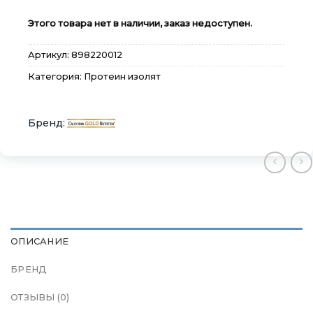
Этого товара нет в наличии, заказ недоступен.
Артикул:
898220012
Категория:
Протеин изолят
×
×
×
Меню
Меню
Меню
Каталог
Каталог
Каталог
Бренды
Бренды
Бренды
Подарочные сертификаты
Подарочные сертификаты
Подарочные сертификаты
Магазины
Магазины
Магазины
ОПИСАНИЕ
БРЕНД
Контакты
Контакты
Контакты
ОТЗЫВЫ (0)
Доставка и оплата
Доставка и оплата
Доставка и оплата