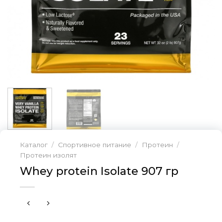
Каталог
/
Спортивное питание
/
Протеин
/
Протеин изолят
Whey protein Isolate 907 гр