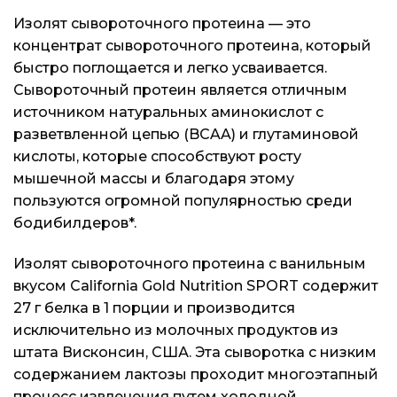
Изолят сывороточного протеина — это
Блог
Блог
Блог
концентрат сывороточного протеина, который
быстро поглощается и легко усваивается.
Сывороточный протеин является отличным
источником натуральных аминокислот с
разветвленной цепью (BCAA) и глутаминовой
кислоты, которые способствуют росту
мышечной массы и благодаря этому
пользуются огромной популярностью среди
бодибилдеров*.
Изолят сывороточного протеина с ванильным
вкусом California Gold Nutrition SPORT содержит
27 г белка в 1 порции и производится
исключительно из молочных продуктов из
штата Висконсин, США. Эта сыворотка с низким
содержанием лактозы проходит многоэтапный
процесс извлечения путем холодной