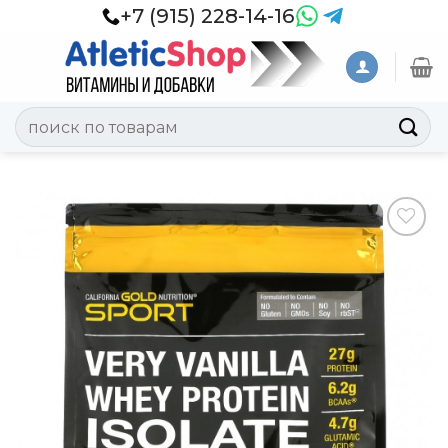
Skip
+7 (915) 228-14-16
to
content
Искать:
Добавить
в
Вишлист