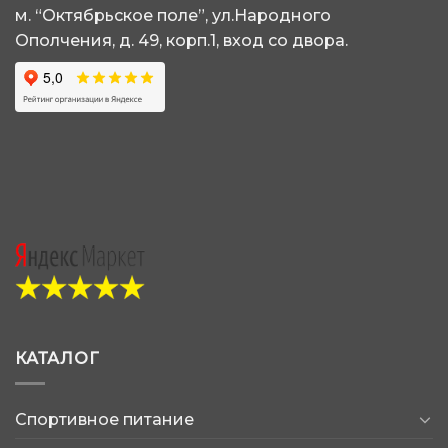
странице
странице
м. “Октябрьское поле”, ул.Народного
товара.
товара.
Ополчения, д. 49, корп.1, вход со двора.
КАТАЛОГ
Спортивное питание