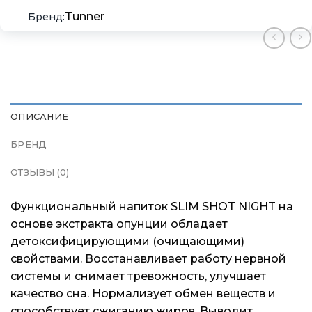
Tunner
ОПИСАНИЕ
×
×
×
Меню
Меню
Меню
БРЕНД
ОТЗЫВЫ (0)
Каталог
Каталог
Каталог
Функциональный напиток SLIM SHOT NIGHT на
Бренды
Бренды
Бренды
основе экстракта опунции обладает
детоксифицирующими (очищающими)
Подарочные сертификаты
Подарочные сертификаты
Подарочные сертификаты
свойствами. Восстанавливает работу нервной
системы и снимает тревожность, улучшает
Магазины
Магазины
Магазины
качество сна. Нормализует обмен веществ и
способствует сжиганию жиров. Выводит