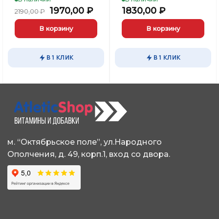
Первоначальная
Текущая
1970,00
₽
1830,00
₽
2190,00
₽
цена
цена:
составляла
1970,00 ₽.
В корзину
В корзину
2190,00 ₽.
В 1 КЛИК
В 1 КЛИК
м. “Октябрьское поле”, ул.Народного
Ополчения, д. 49, корп.1, вход со двора.