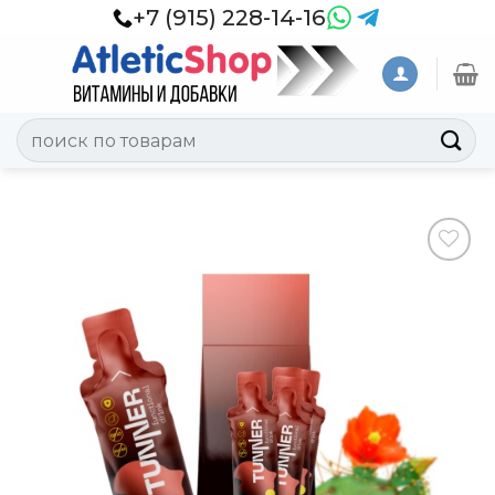
Skip
+7 (915) 228-14-16
to
content
Искать:
Добавить
в
Вишлист