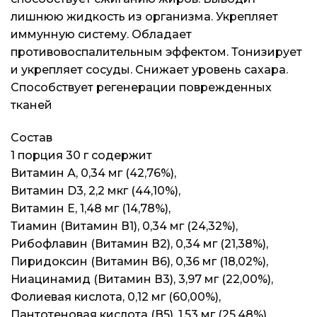
Контакты
Контакты
Контакты
лишнюю жидкость из организма. Укрепляет
иммунную систему. Обладает
Доставка и оплата
Доставка и оплата
Доставка и оплата
противовоспалительным эффектом. Тонизирует
и укрепляет сосуды. Снижает уровень сахара.
Блог
Блог
Блог
Способствует регенерации поврежденных
тканей
Состав
1 порция 30 г содержит
Витамин А, 0,34 мг (42,76%),
Витамин D3, 2,2 мкг (44,10%),
Витамин Е, 1,48 мг (14,78%),
Тиамин (Витамин В1), 0,34 мг (24,32%),
Рибофлавин (Витамин В2), 0,34 мг (21,38%),
Пиридоксин (Витамин В6), 0,36 мг (18,02%),
Ниацинамид (Витамин В3), 3,97 мг (22,00%),
Фолиевая кислота, 0,12 мг (60,00%),
Пантотеновая кислота (В5), 1,53 мг (25,48%),