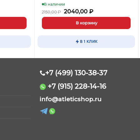
В наличии
ьная
ущая
Первоначальная
Текущая
2040,00
₽
2150,00
₽
а:
цена
цена:
0,00 ₽.
составляла
2040,00 ₽.
В корзину
2150,00 ₽.
В 1 КЛИК
+7 (499) 130-38-37
+7 (915) 228-14-16
AtleticShop
info@atleticshop.ru
Обычно отвечаем быстро