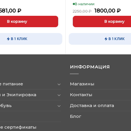
В наличии
ервоначальная
Текущая
Первоначал
Тек
581,00
₽
1800,00
₽
2250,00
₽
ена
цена:
цена
цен
оставляла
1581,00 ₽.
составляла
180
В корзину
В корзину
860,00 ₽.
2250,00 ₽.
В 1 КЛИК
В 1 КЛИК
ИНФОРМАЦИЯ
е питание
Магазины
 и Экипировка
Контакты
Обувь
Доставка и оплата
Блог
е сертификаты