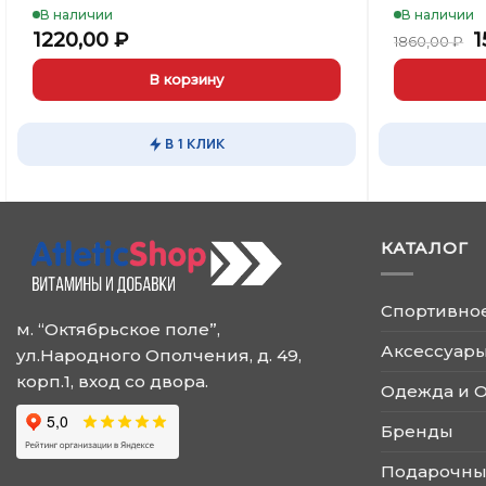
В наличии
В наличии
П
1220,00
₽
1
1860,00
₽
ц
с
В корзину
1
В 1 КЛИК
КАТАЛОГ
Спортивно
м. “Октябрьское поле”,
Аксессуары
ул.Народного Ополчения, д. 49,
корп.1, вход со двора.
Одежда и 
Бренды
Подарочны