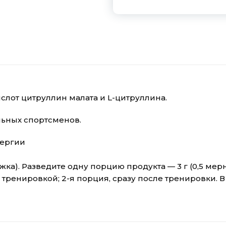
лот цитруллин малата и L-цитруллина.
льных спортсменов.
нергии
ка). Разведите одну порцию продукта — 3 г (0,5 ме
д тренировкой; 2-я порция, сразу после тренировки. 