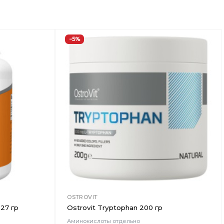
−5%
Добавить
Добавить
в
в
Вишлист
Вишлист
OSTROVIT
27 гр
Ostrovit Tryptophan 200 гр
Аминокислоты отдельно