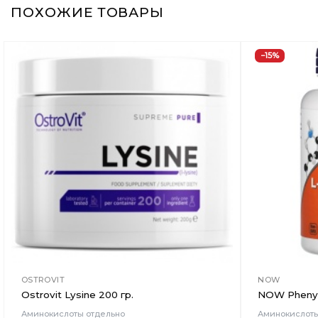
ПОХОЖИЕ ТОВАРЫ
−15%
Добавить
в
Вишлист
OSTROVIT
NOW
Ostrovit Lysine 200 гр.
NOW Phenyla
Аминокислоты отдельно
Аминокислоты