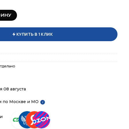
trition Citrulline Synergy 240 гр
ЗИНУ
КУПИТЬ В 1 КЛИК
тдельно
я 08 августа
м по Москве и МО
i
ии