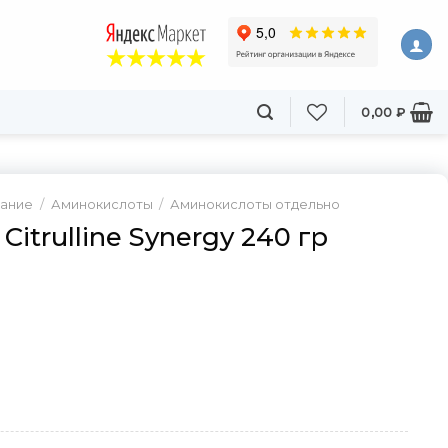
0,00
₽
тание
/
Аминокислоты
/
Аминокислоты отдельно
 Citrulline Synergy 240 гр