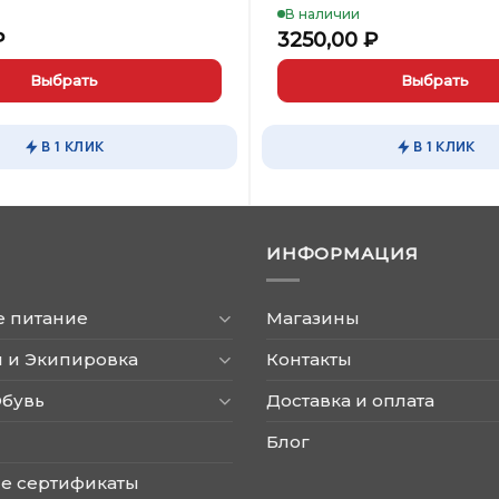
В наличии
₽
3250,00
₽
Выбрать
Выбрать
Этот
товар
В 1 КЛИК
В 1 КЛИК
имеет
несколько
вариаций.
Опции
ИНФОРМАЦИЯ
можно
выбрать
на
е питание
Магазины
странице
товара.
 и Экипировка
Контакты
Обувь
Доставка и оплата
Блог
е сертификаты