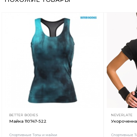
Добавить
в
Вишлист
BETTER BODIES
NEVERLATE
Майка 110747-522
Укороченна
Спортивные Топы и майки
Спортивные Т