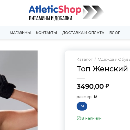
МАГАЗИНЫ
КОНТАКТЫ
ДОСТАВКА И ОПЛАТА
БЛОГ
Каталог
/
Одежда и Обув
Топ Женский 
Добавить
в
Вишлист
3490,00
₽
размер:
M
M
В наличии
размер