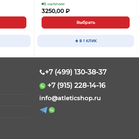
В наличии
3250,00
₽
Выбрать
Этот
товар
В 1 КЛИК
имеет
несколько
вариаций.
Опции
можно
+7 (499) 130-38-37
выбрать
на
+7 (915) 228-14-16
странице
AtleticShop
товара.
info@atleticshop.ru
Обычно отвечаем быстро