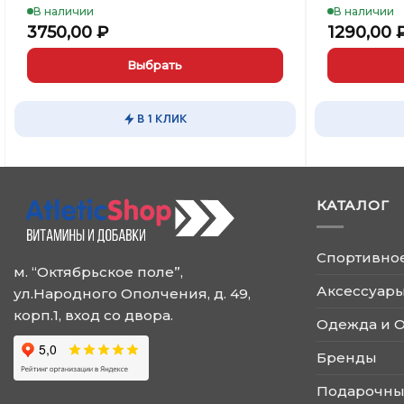
В наличии
В наличии
3750,00
₽
1290,00
Выбрать
Этот
Этот
товар
товар
В 1 КЛИК
имеет
имеет
несколько
несколько
вариаций.
вариаций.
Опции
Опции
КАТАЛОГ
можно
можно
выбрать
выбрать
на
на
Спортивно
странице
странице
м. “Октябрьское поле”,
товара.
товара.
Аксессуары
ул.Народного Ополчения, д. 49,
корп.1, вход со двора.
Одежда и 
Бренды
Подарочны