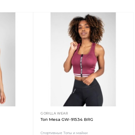
Добавить
Добавить
в
в
Вишлист
Вишлист
GORILLA WEAR
Топ Mesa GW-91534 BRG
Спортивные Топы и майки