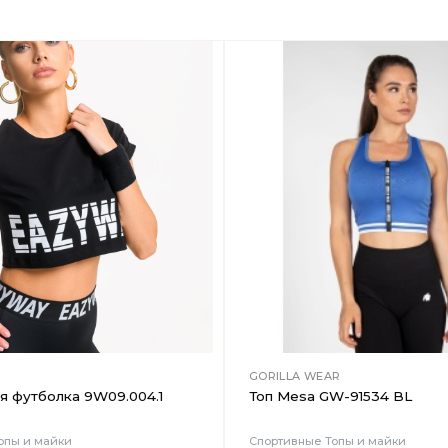
Добавить
в
Вишлист
GORILLA WEAR
я футболка 9W09.004.1
Топ Mesa GW-91534 BL
опы и майки
Спортивные Топы и майки