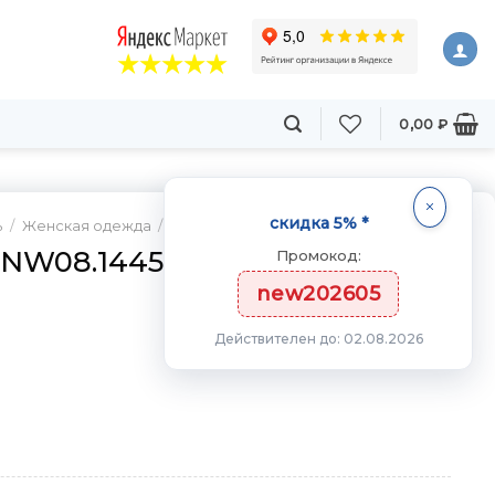
0,00
₽
скидка 5% *
ь
/
Женская одежда
/
Спортивные Топы и майки
NW08.1445.2
Промокод:
new202605
Действителен до: 02.08.2026