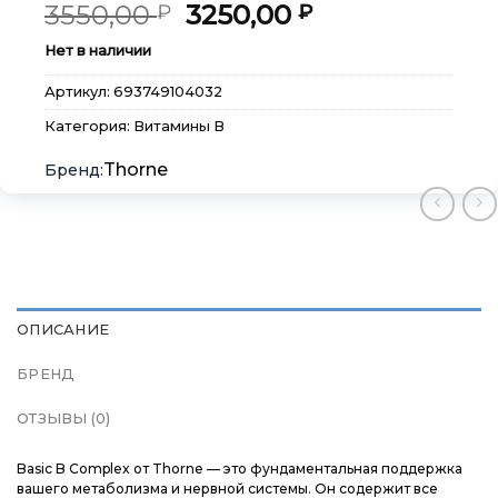
Первоначальная
Текущая
3550,00
3250,00
₽
₽
цена
цена:
Нет в наличии
составляла
3250,00 ₽.
3550,00 ₽.
Артикул:
693749104032
Категория:
Витамины В
×
×
×
Меню
Меню
Меню
Thorne
Каталог
Каталог
Каталог
Бренды
Бренды
Бренды
ОПИСАНИЕ
Подарочные сертификаты
Подарочные сертификаты
Подарочные сертификаты
БРЕНД
Магазины
Магазины
Магазины
ОТЗЫВЫ (0)
Контакты
Контакты
Контакты
Basic B Complex от Thorne — это фундаментальная поддержка
вашего метаболизма и нервной системы. Он содержит все