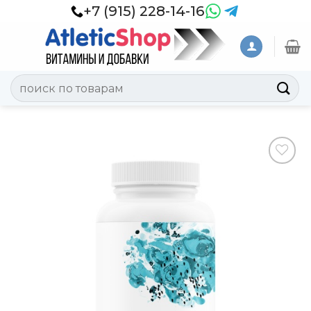
Skip
+7 (915) 228-14-16
to
content
Искать:
Добавить
в
Вишлист