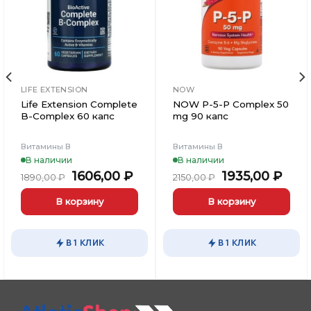
Вишлист
Вишлист
LIFE EXTENSION
NOW
Life Extension Complete
NOW P-5-P Complex 50
B-Complex 60 капс
mg 90 капс
Витамины В
Витамины В
В наличии
В наличии
ьная
ущая
Первоначальная
Текущая
Первоначаль
Тек
1606,00
₽
1935,00
₽
1890,00
₽
2150,00
₽
а:
цена
цена:
цена
цена
00 ₽.
составляла
1606,00 ₽.
составляла
1935
В корзину
В корзину
1890,00 ₽.
2150,00 ₽.
В 1 КЛИК
В 1 КЛИК