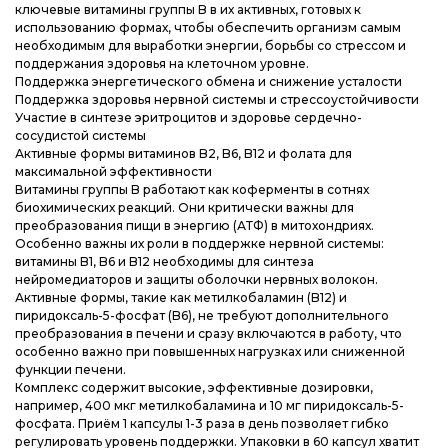
ключевые витамины группы B в их активных, готовых к
Доставка и оплата
Доставка и оплата
Доставка и оплата
использованию формах, чтобы обеспечить организм самым
необходимым для выработки энергии, борьбы со стрессом и
Блог
Блог
Блог
поддержания здоровья на клеточном уровне.
Поддержка энергетического обмена и снижение усталости
Поддержка здоровья нервной системы и стрессоустойчивости
Участие в синтезе эритроцитов и здоровье сердечно-
сосудистой системы
Активные формы витаминов B2, B6, B12 и фолата для
максимальной эффективности
Витамины группы B работают как коферменты в сотнях
биохимических реакций. Они критически важны для
преобразования пищи в энергию (АТФ) в митохондриях.
Особенно важны их роли в поддержке нервной системы:
витамины B1, B6 и B12 необходимы для синтеза
нейромедиаторов и защиты оболочки нервных волокон.
Активные формы, такие как метилкобаламин (B12) и
пиридоксаль-5-фосфат (B6), не требуют дополнительного
преобразования в печени и сразу включаются в работу, что
особенно важно при повышенных нагрузках или сниженной
функции печени.
Комплекс содержит высокие, эффективные дозировки,
например, 400 мкг метилкобаламина и 10 мг пиридоксаль-5-
фосфата. Приём 1 капсулы 1-3 раза в день позволяет гибко
регулировать уровень поддержки. Упаковки в 60 капсул хватит