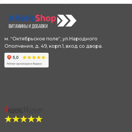
вариаций.
Опции
можно
выбрать
на
странице
м. “Октябрьское поле”, ул.Народного
товара.
Ополчения, д. 49, корп.1, вход со двора.