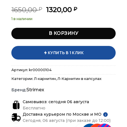
Первоначальная
Текущая
1650,00
1320,00
₽
₽
цена
цена:
1 в наличии
составляла
1320,00 ₽.
1650,00 ₽.
В КОРЗИНУ
×
×
×
Меню
Меню
Меню
КУПИТЬ В 1 КЛИК
Каталог
Каталог
Каталог
Артикул:
kr00000104
Бренды
Бренды
Бренды
Категории:
Л-карнитин
,
Л-Карнитин в капсулах
Strimex
Подарочные сертификаты
Подарочные сертификаты
Подарочные сертификаты
Самовывоз: сегодня 06 августа
Магазины
Магазины
Магазины
Бесплатно
Доставка курьером по Москве и МО
i
Контакты
Контакты
Контакты
Сегодня, 06 августа (при заказе до 12:00)