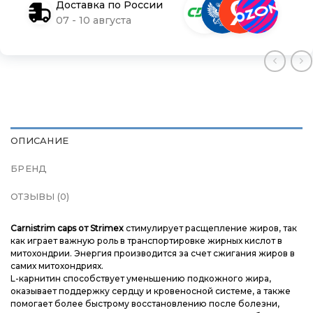
Доставка по России
Доставка и оплата
Доставка и оплата
Доставка и оплата
07 - 10 августа
Блог
Блог
Блог
ОПИСАНИЕ
БРЕНД
ОТЗЫВЫ (0)
Carnistrim caps от Strimex
стимулирует расщепление жиров, так
как играет важную роль в транспортировке жирных кислот в
митохондрии. Энергия производится за счет сжигания жиров в
самих митохондриях.
L-карнитин способствует уменьшению подкожного жира,
оказывает поддержку сердцу и кровеносной системе, а также
помогает более быстрому восстановлению после болезни,