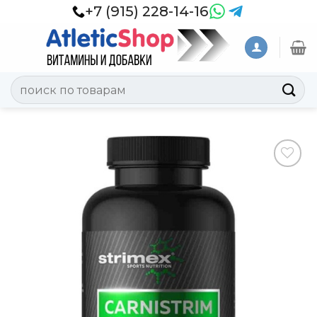
Skip
+7 (915) 228-14-16
to
content
Искать:
Добавить
в
Вишлист