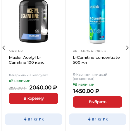
Добавить
Добавить
в
в
Вишлист
Вишлист
MAXLER
VP LABORATORIES
Maxler Acetyl L-
L-Carnitine concentrate
Carnitine 100 капс
500 мл
Л-Карнитин жидкий
Л-Карнитин в капсулах
(концентрат)
В наличии
В наличии
Первоначальная
Текущая
2040,00
₽
2150,00
₽
1450,00
₽
цена
цена:
составляла
2040,00 ₽.
В корзину
Выбрать
2150,00 ₽.
Этот
товар
В 1 КЛИК
В 1 КЛИК
имеет
несколько