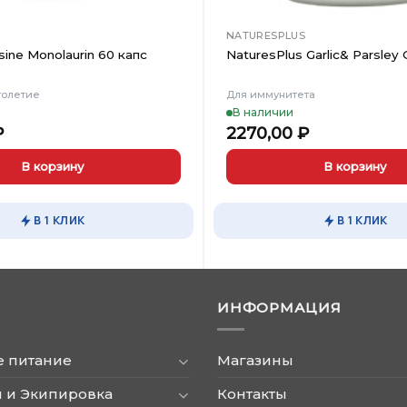
NATURESPLUS
sine Monolaurin 60 капс
NaturesPlus Garlic& Parsley O
голетие
Для иммунитета
В наличии
₽
2270,00
₽
В корзину
В корзину
В 1 КЛИК
В 1 КЛИК
ИНФОРМАЦИЯ
е питание
Магазины
 и Экипировка
Контакты