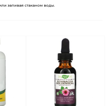
или запивая стаканом воды.
Добавить
Добавить
в
в
Вишлист
Вишлист