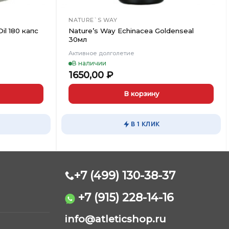
NATURE`S WAY
il 180 капс
Nature’s Way Echinacea Goldenseal
30мл
Активное долголетие
В наличии
1650,00
₽
В корзину
В 1 КЛИК
+7 (499) 130-38-37
+7 (915) 228-14-16
AtleticShop
info@atleticshop.ru
Обычно отвечаем быстро