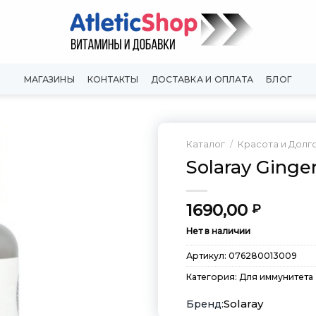
МАГАЗИНЫ
КОНТАКТЫ
ДОСТАВКА И ОПЛАТА
БЛОГ
Каталог
/
Красота и Долг
Solaray Ginge
Добавить
в
Вишлист
1690,00
₽
Нет в наличии
Артикул:
076280013009
Категория:
Для иммунитета
Solaray