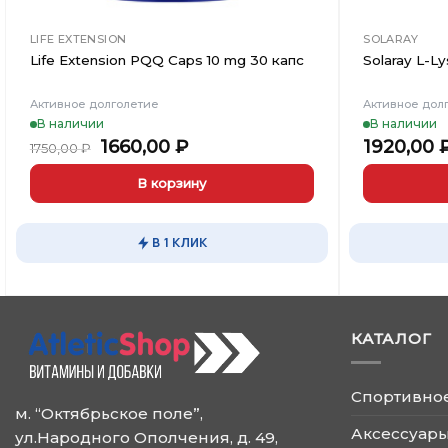
LIFE EXTENSION
SOLARAY
Life Extension PQQ Caps 10 mg 30 капс
Solaray L-Ly
Активное долголетие
Активное дол
В наличии
В наличии
Первоначальная
Текущая
1660,00
₽
1920,00
1750,00
₽
цена
цена:
составляла
1660,00 ₽.
В корзину
1750,00 ₽.
В 1 КЛИК
КАТАЛОГ
Спортивно
м. “Октябрьское поле”,
Аксессуары
ул.Народного Ополчения, д. 49,