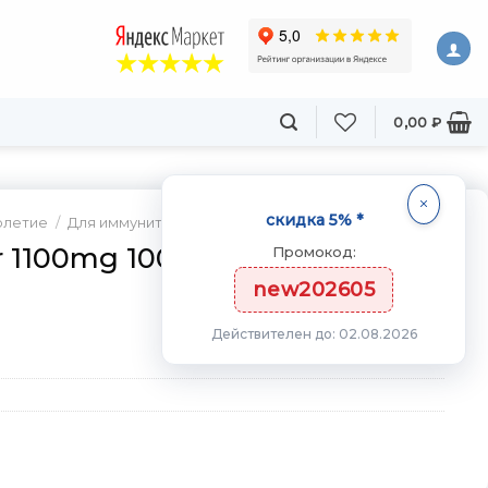
0,00
₽
скидка 5% *
олетие
/
Для иммунитета
r 1100mg 100 капс
Промокод:
new202605
Действителен до: 02.08.2026